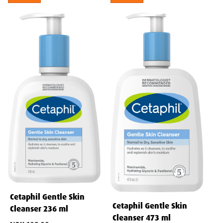
Width
5.5
cm
Height
8
cm
Depth
5.5
cm
Weight
232
g
Cetaphil Gentle Skin
Cetaphil Gentle Skin
Cleanser 236 ml
Cleanser 473 ml