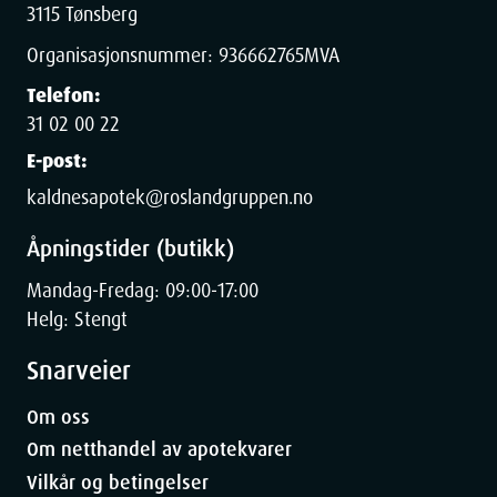
3115 Tønsberg
Organisasjonsnummer:
936662765
MVA
Telefon:
31 02 00 22
E-post:
kaldnesapotek@roslandgruppen.no
Åpningstider (butikk)
Mandag-Fredag: 09:00-17:00
Helg: Stengt
Snarveier
Om oss
Om netthandel av apotekvarer
Vilkår og betingelser