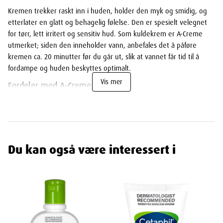
Kremen trekker raskt inn i huden, holder den myk og smidig, og
etterlater en glatt og behagelig følelse. Den er spesielt velegnet
for tørr, lett irritert og sensitiv hud. Som kuldekrem er A-Creme
utmerket; siden den inneholder vann, anbefales det å påføre
kremen ca. 20 minutter før du går ut, slik at vannet får tid til å
fordampe og huden beskyttes optimalt.
Vis mer
Fordeler med A-Creme
A-vitamin Beriket:
Inneholder A-vitamin som er kjent for sine
gunstige egenskaper på sensitiv og ømfintlig hud.
Allsidig Bruk:
Kan brukes som ansiktskrem, kroppskrem,
kuldekrem og spesialkrem for utslett, samt som rumpesalve for
Du kan også være interessert i
babyer.
Rask Absorpsjon:
Trekker raskt inn i huden og etterlater den
myk og smidig uten fet følelse.
Passer for Alle:
Ideell for både voksne og barns sarte hud.
Uparfymert:
Ingen tilsatte duftstoffer, noe som gjør den