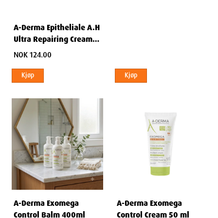
A-Derma Epitheliale A.H
Ultra Repairing Cream
40 ml
NOK 124.00
Kjøp
Kjøp
A-Derma Exomega
A-Derma Exomega
Control Balm 400ml
Control Cream 50 ml