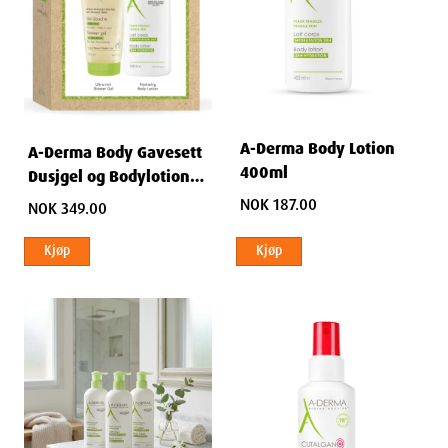
A-Derma Body Lotion
A-Derma Body Gavesett
400ml
Dusjgel og Bodylotion
200+400ml
NOK 187.00
NOK 349.00
Kjøp
Kjøp