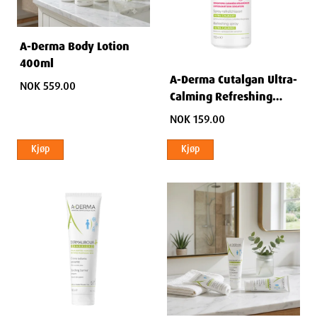
A-Derma Body Lotion
400ml
A-Derma Cutalgan Ultra-
NOK 559.00
Calming Refreshing
Spray 100 ml
NOK 159.00
Kjøp
Kjøp