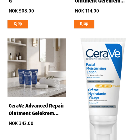
G
Ointment Gelekrem
50ml
NOK 508.00
NOK 114.00
Kjøp
Kjøp
CeraVe Advanced Repair
Ointment Gelekrem
50ml
NOK 342.00