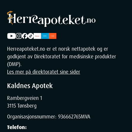
Dimensjoner
Herreapoteket.no er et norsk nettapotek og er
Width
4
cm
godkjent av Direktoratet for medisinske produkter
(DMP).
Height
3.2
cm
Les mer på direktoratet sine sider
Depth
15.8
cm
Kaldnes Apotek
Rambergveien 1
Weight
69
g
3115 Tønsberg
Organisasjonsnummer:
936662765
MVA
Telefon: