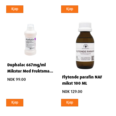
Kjøp
Kjøp
Duphalac 667mg/ml
Mikstur Med Fruktsmak
Flytende parafin NAF
500 ml
NOK 99.00
mikst 100 ML
NOK 129.00
Kjøp
Kjøp