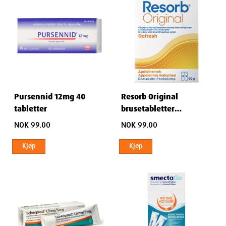
Pursennid 12mg 40
Resorb Original
tabletter
brusetabletter
appelsinsmak 2x10 stk
NOK 99.00
NOK 99.00
Kjøp
Kjøp