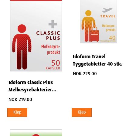
Idoform Travel
Tyggetabletter 40 stk.
NOK 229.00
Idoform Classic Plus
Melkesyrebakterier
Kapsler 50 stk
NOK 219.00
Kjøp
Kjøp