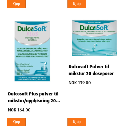
Kjøp
Kjøp
Dulcosoft Pulver til
mikstur 20 doseposer
NOK 139.00
Dulcosoft Plus pulver til
mikstur/oppløsning 200
g
NOK 164.00
Kjøp
Kjøp