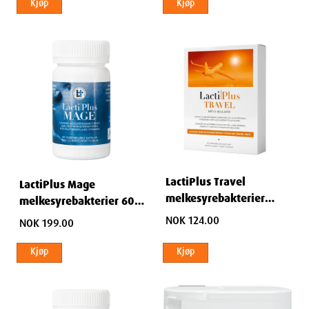
Kjøp
Kjøp
LactiPlus Travel
LactiPlus Mage
melkesyrebakterier
melkesyrebakterier 60
kapsler 30 stk
stk
NOK 124.00
NOK 199.00
Kjøp
Kjøp