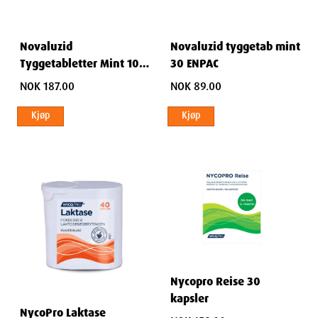
Novaluzid
Novaluzid tyggetab mint
Tyggetabletter Mint 100
30 ENPAC
ENPAC
NOK 187.00
NOK 89.00
Kjøp
Kjøp
Nycopro Reise 30
kapsler
NycoPro Laktase