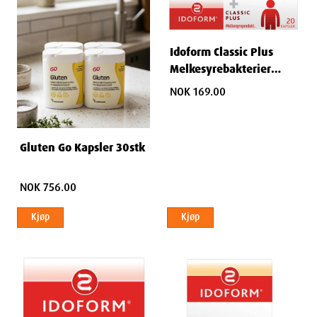
Idoform Classic Plus
Melkesyrebakterier
Kapsler 20 stk
NOK 169.00
Gluten Go Kapsler 30stk
NOK 756.00
Kjøp
Kjøp