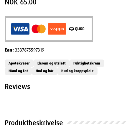
NOK 65.00
Ean:
3337875597319
Apotekvarer
Eksem og utslett
Fuktighetskrem
Hånd og fot
Hud og hår
Hud og kroppspleie
Reviews
Produktbeskrivelse