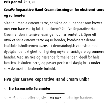
Pris per ml
: kr. 1,30
CeraVe Reparative Hand Cream: Løsningen for ekstremt tørre
og ru hender
Sliter du med ekstremt tørre, sprukne og ru hender som krever
mer enn bare vanlig fuktighetskrem? CeraVe Reparative Hand
Cream er den intensive løsningen du har ventet på. Spesielt
utviklet for ekstremt tørre og ru hender, kombinerer denne
kraftfulle håndkremen avansert dermatologisk vitenskap med
dyptgående fuktighet for å gi deg mykere, smidigere og sunnere
hender. Med sin rike og nærende formel er den ideell for hele
familien, inkludert barn, og passer perfekt til daglig bruk under
selv de mest utfordrende forhold.
Hva gjør CeraVe Reparative Hand Cream unik?
Tre Essensielle Ceramider
Gjenoppretter og styrker hudens naturlige barriere.
Vis mer
Beskytter mot ytre irritanter og opprettholder
fuktighetsbalansen.