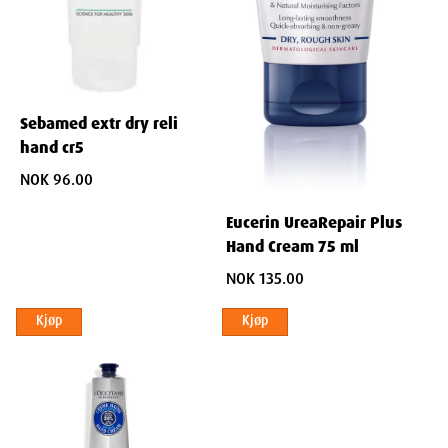
Bygger opp og beskytter hudens naturlige barriere.
Forhindrer tap av fuktighet og beskytter mot ytre
påvirkninger som vær og kjemikalier.
Forebygger Ytterligere Uttørking og Irritasjon
Sebamed extr dry reli
Øker hendenes motstandskraft mot tøffe forhold.
hand cr5
Hjelper med å holde huden myk og smidig.
NOK 96.00
Ikke-Fettende og Rask Absorpsjon
Eucerin UreaRepair Plus
Hand Cream 75 ml
Lett Tekstur
NOK 135.00
Trekker raskt inn i huden uten å etterlate en fet film.
Kjøp
Kjøp
Ideell for bruk gjennom dagen, selv før berøring av
elektroniske enheter.
Umiddelbar Komfort
Gir en umiddelbar følelse av komfort uten å kompromittere
med effektivitet.