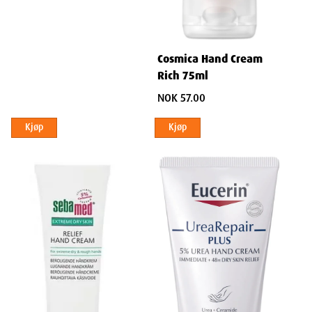
Hypoallergen og ikke-komedogen formel som minimerer
risikoen for irritasjon.
Hovedfordeler med CeraVe Reparative Hand Cream
Cosmica Hand Cream
Intensiv Reparasjon og Fuktighet
Rich 75ml
Gjenoppretter Ekstremt Tørr og Skadet Hud
NOK 57.00
Dyptvirkende fuktighet som gir umiddelbar lindring til tørre
Kjøp
Kjøp
og sprukne hender.
Reduserer flassing og sprukken hud effektivt.
Langvarig Fuktighet
Holder hendene hydrert i timevis, og forhindrer ytterligere
uttørking.
Opprettholder hudens fuktighetsnivå gjennom dagen.
Styrker Hudens Barrierefunksjon
Ceramider