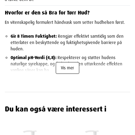
Hvorfor er den så Bra for Tørr Hud?
En vitenskapelig formulert håndvask som setter hudhelsen først.
Gir 8 Timers Fuktighet:
Rengjør effektivt samtidig som den
etterlater en beskyttende og fuktighetsgivende barriere på
huden.
Optimal pH-Verdi (4,8):
Respekterer og støtter hudens
naturlige syrekappe, og forhindrer den uttørkende effekten
Vis mer
vanlige såper kan ha.
Beriket med Panthenol:
Inneholder fuktighetsgivende
panthenol (Provitamin B5) som er kjent for sine beroligende og
reparerende egenskaper.
Beskytter mot Uttørking:
Oljene i formelen hjelper til med å
forhindre at hudens naturlige fettstoffer vaskes bort.
Du kan også være interessert i
Dermatologisk Testet:
Grundig testet for å være mild og
skånsom, selv for sensitiv hud.