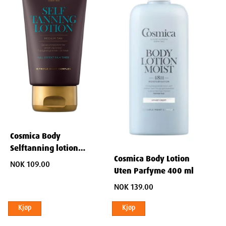
Ingredienser
Aqua
Glycerin
Cocamidopropyl Betaine
Decyl Glucoside
PEG-7 Glyceryl Cocoate
Sodium Lauroyl Sarcosinate
Cosmica Body
Olive Oil Glycereth-8 Esters
Selftanning lotion
PEG-120 Methyl Glucose Dioleate
Cosmica Body Lotion
150ml
NOK 109.00
Citric Acid
Uten Parfyme 400 ml
Panthenol
NOK 139.00
Tocopherol
Kjøp
Kjøp
Sodium Chloride