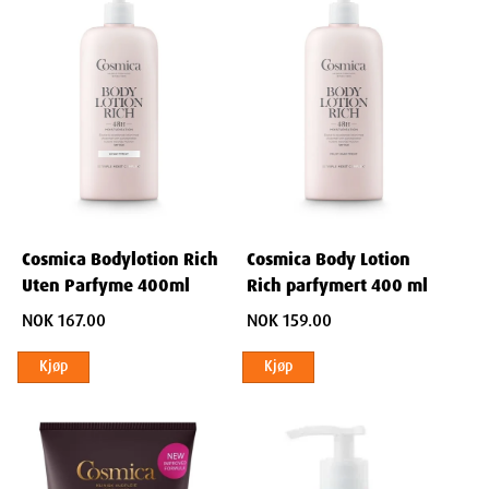
Anbefalt Bruk
Skyll hendene, påfør en sjenerøs mengde håndvask og masser inn
til et mykt, fint skum. Skyll deretter grundig. Du vil umiddelbart
kjenne at huden føles myk og beroliget, ikke stram.
Slutt å velge mellom rene hender og sunn hud. Med Cosmica
Håndvask med olje får du begge deler.
Egenskaper
Cosmica Bodylotion Rich
Cosmica Body Lotion
Navn:
Uten Parfyme 400ml
Rich parfymert 400 ml
Cosmica Caring Hand Wash Oil 280 ml
NOK 167.00
NOK 159.00
Varenummer:
Kjøp
Kjøp
818576
Leverandør:
Perrigo Norge AS