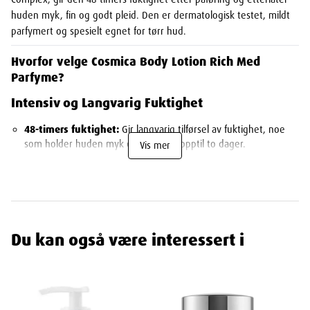
huden myk, fin og godt pleid. Den er dermatologisk testet, mildt
parfymert og spesielt egnet for tørr hud.
Hvorfor velge Cosmica Body Lotion Rich Med
Parfyme?
Intensiv og Langvarig Fuktighet
48-timers fuktighet:
Gir langvarig tilførsel av fuktighet, noe
som holder huden myk og hydrert i opptil to dager.
Vis mer
Cosmica's Triple Moist Complex:
Gir umiddelbar, intensiv og
langvarig fuktighet i dybden av huden.
Rask Absorpsjon
Ikke-klissete:
Trekker raskt inn i huden uten å etterlate en
Du kan også være interessert i
klissete eller fet følelse, noe som gjør den behagelig å bruke.
Lett å smøre ut:
Den lette konsistensen gjør det enkelt å
påføre kremen jevnt over store hudområder.
Skånsom for Tørr Hud