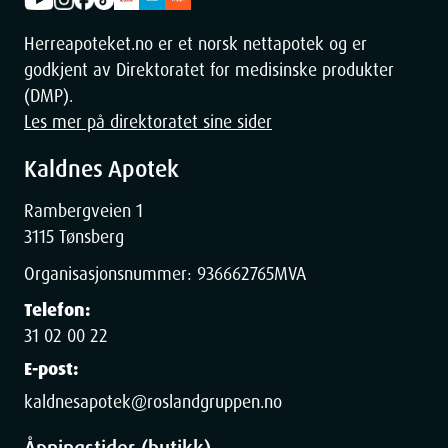
Dimensjoner
Herreapoteket.no er et norsk nettapotek og er
godkjent av Direktoratet for medisinske produkter
Width
4.5
cm
(DMP).
Les mer på direktoratet sine sider
Height
20.5
cm
Kaldnes Apotek
Depth
7.5
cm
Rambergveien 1
3115 Tønsberg
Weight
450
g
Organisasjonsnummer:
936662765
MVA
Telefon:
31 02 00 22
E-post:
kaldnesapotek@roslandgruppen.no
Åpningstider (butikk)