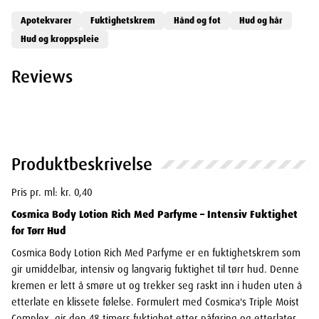
Apotekvarer
Fuktighetskrem
Hånd og fot
Hud og hår
Hud og kroppspleie
Reviews
Produktbeskrivelse
Pris pr. ml: kr. 0,40
Cosmica Body Lotion Rich Med Parfyme – Intensiv Fuktighet
for Tørr Hud
Cosmica Body Lotion Rich Med Parfyme er en fuktighetskrem som
gir umiddelbar, intensiv og langvarig fuktighet til tørr hud. Denne
kremen er lett å smøre ut og trekker seg raskt inn i huden uten å
etterlate en klissete følelse. Formulert med Cosmica's Triple Moist
Complex, gir den 48 timers fuktighet etter påføring og etterlater