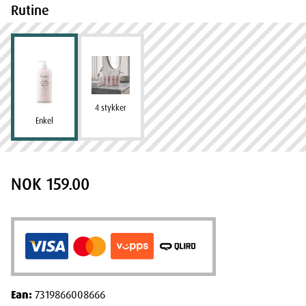
Rutine
4 stykker
Enkel
NOK 159.00
Ean:
7319866008666