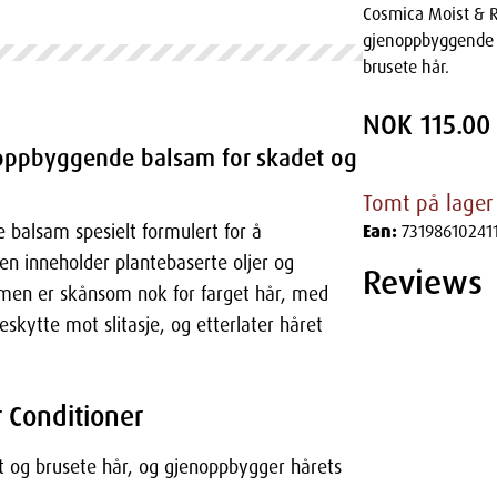
Cosmica Moist & R
gjenoppbyggende b
brusete hår.
NOK 115.00
noppbyggende balsam for skadet og
Tomt på lager
 balsam spesielt formulert for å
Ean:
73198610241
en inneholder plantebaserte oljer og
Reviews
amen er skånsom nok for farget hår, med
eskytte mot slitasje, og etterlater håret
 Conditioner
t og brusete hår, og gjenoppbygger hårets