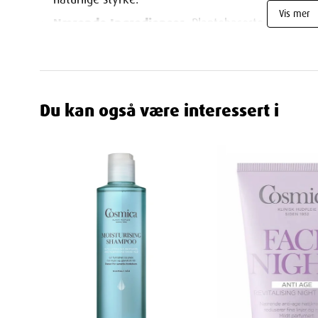
Vis mer
Nærende Ingredienser
: Plantebaserte oljer og c
gir mer fylde og smidighet.
Bevarer Hårfarge
: Antioksidanter i formelen bes
hår.
Du kan også være interessert i
Glansfullt og Silkemykt Hår
: Etterlater håret my
Mild Duft
: Mildt parfymert for en behagelig dufto
Vegansk og Dermatologisk Testet
: Inneholder 
skånsomhet mot både hodebunn og hår.
Slik bruker du Cosmica Moist & Repai
Vask Håret
: Start med Cosmica Moisturising Sham
komplett rens.
Påfør Balsam
: Press ut overflødig vann fra hår
hårets lengder.