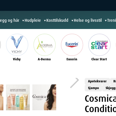
jegg og hår
Hudpleie
Kosttilskudd
Helse og livsstil
Tren
▼
▼
▼
▼
Vichy
A-Derma
Eucerin
Clear Start
Apotekvarer
H
Sjampo
Skjegg
Cosmica
Conditi