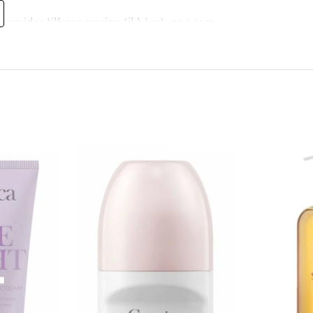
eramider tilfører næring til håret, noe som
kytter hårfargen, perfekt for de med farget
kt, glatt og glansfullt.
pplevelse.
ingen animalske ingredienser og er testet for
r Conditioner
poo eller Repairing Shampoo for en
et og påfør en passende mengde balsam i