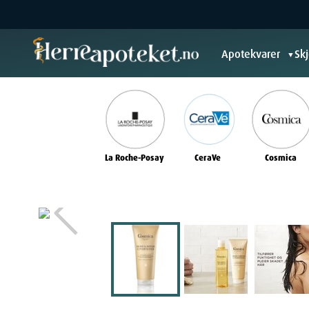
Apotekvarer
Sk
▼
La Roche-Posay
CeraVe
Cosmica