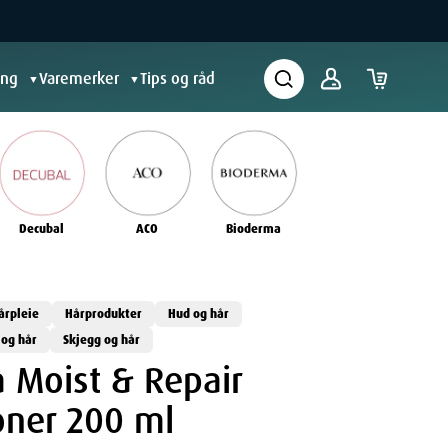
ing
Varemerker
Tips og råd
▼
▼
Decubal
ACO
Bioderma
årpleie
Hårprodukter
Hud og hår
 og hår
Skjegg og hår
 Moist & Repair
oner 200 ml