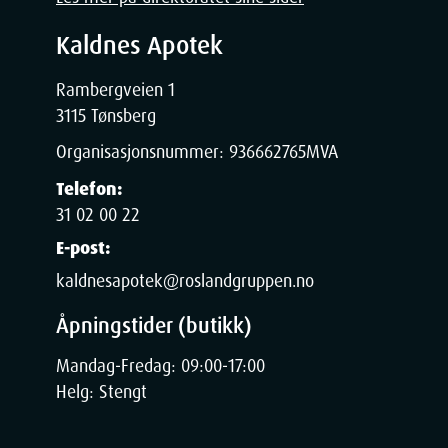
hydroxyhydrocinnamate, ethylhexylglycerin, sodium
sorbate, sorbic acid, parfum.
Kaldnes Apotek
Rambergveien 1
3115 Tønsberg
Organisasjonsnummer:
936662765
MVA
Telefon:
31 02 00 22
E-post:
kaldnesapotek@roslandgruppen.no
Åpningstider (butikk)
Mandag-Fredag: 09:00-17:00
Helg: Stengt