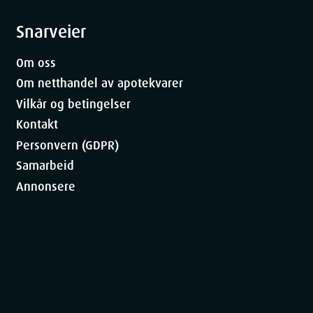
 benzoate, phenoxyethanol, potassium
Snarveier
Om oss
Om netthandel av apotekvarer
Vilkår og betingelser
Kontakt
Personvern (GDPR)
Samarbeid
Annonsere