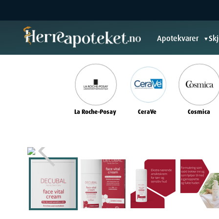
Apotekvarer
Sk
▼
La Roche-Posay
CeraVe
Cosmica