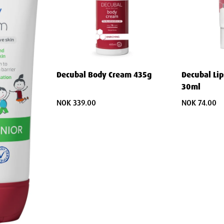
krem og masser forsiktig inn i ansikt og
g
Decubal Body Cream 435g
Decubal Lip
nsiv næring og støtte til hudens naturlige
30ml
vitamin B3 og E sørger for at huden får den
NOK 339.00
NOK 74.00
risk ut.
emen er trygg for sensitiv hud og reduserer
 den perfekt for bruk under sminke.
øye før bruk for fullstendige instruksjoner og