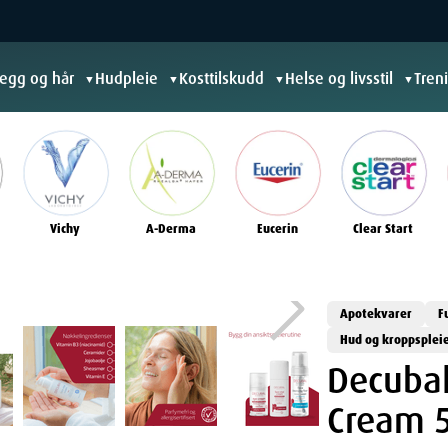
jegg og hår
Hudpleie
Kosttilskudd
Helse og livsstil
Tren
▼
▼
▼
▼
Vichy
A-Derma
Eucerin
Clear Start
Apotekvarer
F
Hud og kroppsplei
Decubal
Cream 