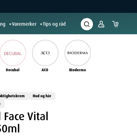
ing
Varemerker
Tips og råd
▼
▼
Decubal
ACO
Bioderma
uktighetskrem
Hud og hår
e
 Face Vital
50ml