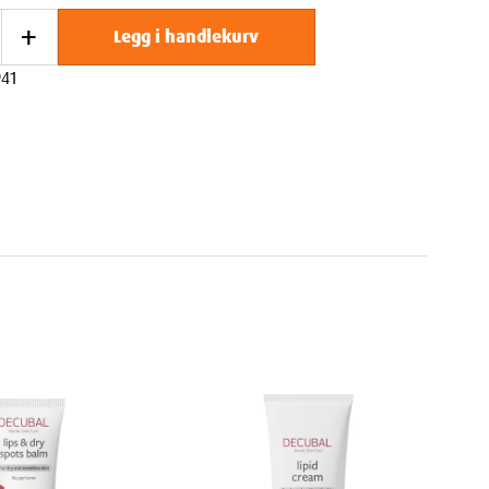
+
Legg i handlekurv
41