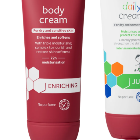
som en ideell base under sminke.
Passende Mengde
: Pump ut en passende mengde 
hals til den er fullstendig absorbert.
Tilpasset Tørr Hud med Behov for Nærin
Decubal Face Vital Cream
er formulert for å gi inte
gjenoppbygging. Hudidentiske ceramider, shea smør, 
nødvendige fuktigheten den trenger for å se sunn og f
Sikkerhet og Hensyn
Uten Parfyme og Fargestoffer
: Denne ansiktskr
risikoen for irritasjoner.
Matt Finish
: Etterlater huden matt, noe som gjør
Pakningsvedlegg
: Les alltid pakningsvedlegget n
sikkerhetsinformasjon.