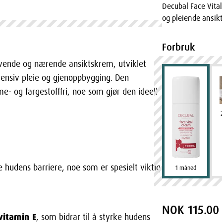
Decubal Face Vita
og pleiende ansik
Forbruk
ivende og nærende ansiktskrem, utviklet
ntensiv pleie og gjenoppbygging. Den
- og fargestofffri, noe som gjør den ideell
 hudens barriere, noe som er spesielt viktig
1 måned
NOK 115.00
vitamin E
, som bidrar til å styrke hudens