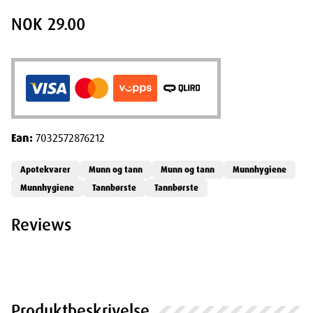
NOK 29.00
Ean:
7032572876212
Apotekvarer
Munn og tann
Munn og tann
Munnhygiene
Munnhygiene
Tannbørste
Tannbørste
Reviews
Produktbeskrivelse