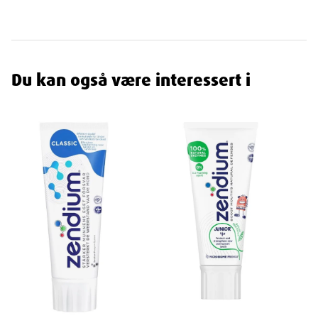
Plasser Tannbørsten
: Plasser børsten slik at alle tre
bustesegmentene omslutter tennene.
Puss i Sirkelbevegelser
: Beveg tannbørsten i små
sirkelbevegelser for å sikre grundig rengjøring av alle flater.
Du kan også være interessert i
Skyll og Rens
: Skyll tannbørsten godt etter bruk for å holde
den ren og hygienisk.
Gi tennene dine den beste pleien med Dr. Barmans Superbrush
Tannbørste. Med sin unike design og myke bust, sikrer den en
grundig rengjøring som fremmer både tann- og tannkjøtthelse.
Egenskaper
Navn
: Dr. Barmans Superbrush tannbørste 1 stk
Leverandør
:
Varenummer
: 804054