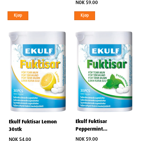
NOK 59.00
Kjøp
Kjøp
Ekulf Fuktisar
Ekulf Fuktisar Lemon
Peppermint
30stk
sugetabletter 30 stk
NOK 59.00
NOK 54.00