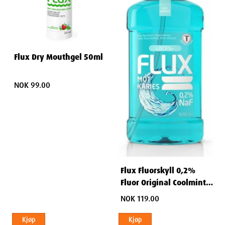
Flux Dry Mouthgel 50ml
NOK 99.00
Flux Fluorskyll 0,2%
Fluor Original Coolmint
500ml
NOK 119.00
Kjøp
Kjøp