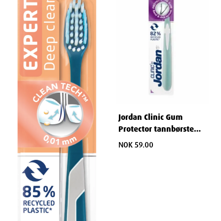
Jordan Clinic Gum
Protector tannbørste
soft 1stk
NOK 59.00