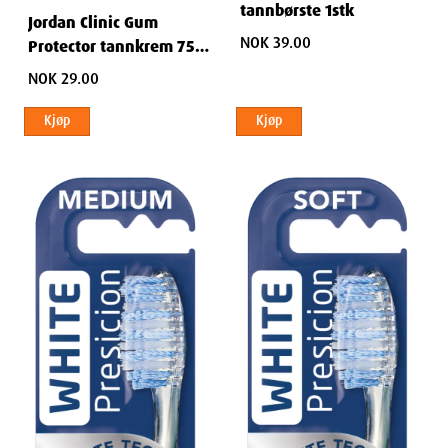
tannbørste 1stk
Jordan Clinic Gum
NOK 39.00
Protector tannkrem 75
ml
NOK 29.00
Kjøp
Kjøp