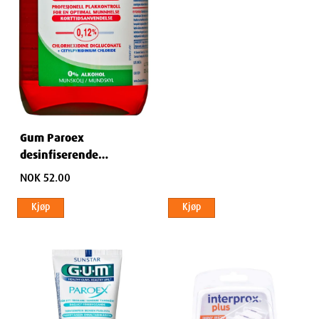
Gum Paroex
desinfiserende
munnskyll 300 ml
NOK 52.00
Kjøp
Kjøp