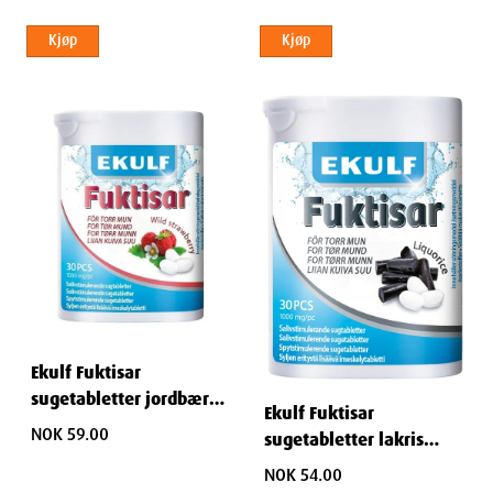
Kjøp
Kjøp
Ekulf Fuktisar
sugetabletter jordbær
Ekulf Fuktisar
30 stk
NOK 59.00
sugetabletter lakris
30stk
NOK 54.00