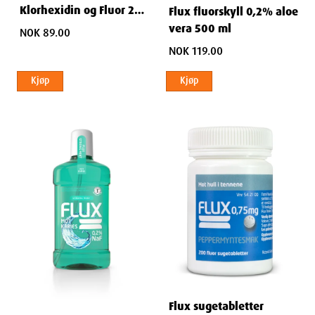
Klorhexidin og Fluor 250
Flux fluorskyll 0,2% aloe
ml
vera 500 ml
NOK 89.00
NOK 119.00
Kjøp
Kjøp
Flux sugetabletter