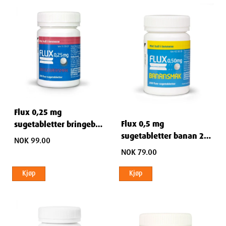
Flux 0,25 mg
Flux 0,5 mg
sugetabletter bringebær
sugetabletter banan 200
200 stk
NOK 99.00
stk
NOK 79.00
Kjøp
Kjøp