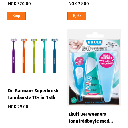
NOK 320.00
NOK 29.00
Kjøp
Kjøp
Dr. Barmans Superbrush
tannbørste 12+ år 1 stk
NOK 29.00
Ekulf BeTweeners
tanntrådbøyle med
tannstikke 20 stk