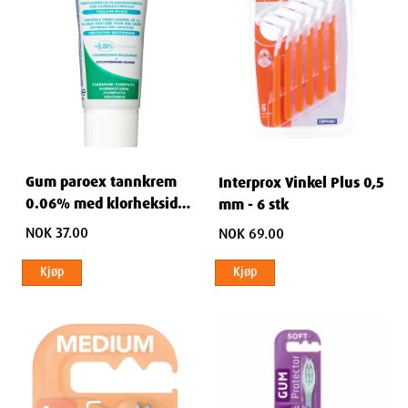
Gum paroex tannkrem
Interprox Vinkel Plus 0,5
0.06% med klorheksidin
mm - 6 stk
75 ml
NOK 37.00
NOK 69.00
Kjøp
Kjøp