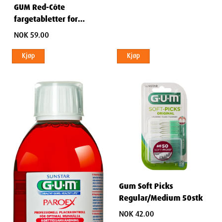
GUM Red-Côte
fargetabletter for
plakkontroll 12 stk
NOK 59.00
Kjøp
Kjøp
Gum Soft Picks
Regular/Medium 50stk
NOK 42.00