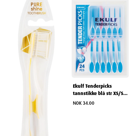
Ekulf Tenderpicks
tannstikke blå str XS/S
24 stk
NOK 34.00