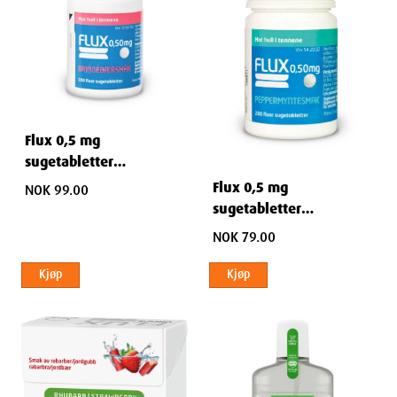
Flux 0,5 mg
sugetabletter
bringebærsmak 200 stk
Flux 0,5 mg
NOK 99.00
sugetabletter
peppermynte 200 stk
NOK 79.00
Kjøp
Kjøp