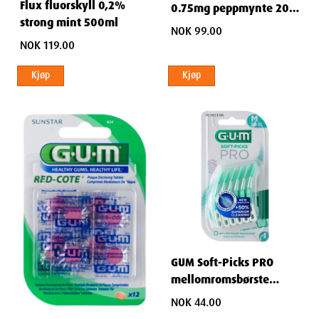
Flux fluorskyll 0,2%
0.75mg peppmynte 200
strong mint 500ml
STK
NOK 99.00
NOK 119.00
Kjøp
Kjøp
GUM Soft-Picks PRO
mellomromsbørste
medium 30 stk
NOK 44.00