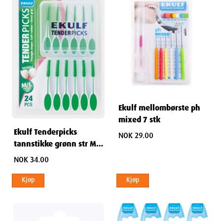
Ekulf mellombørste ph
mixed 7 stk
Ekulf Tenderpicks
NOK 29.00
tannstikke grønn str M/L
24 stk
NOK 34.00
Kjøp
Kjøp