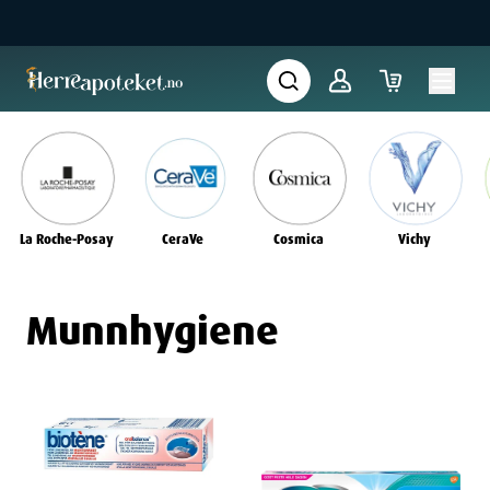
La Roche-Posay
CeraVe
Cosmica
Vichy
Munnhygiene