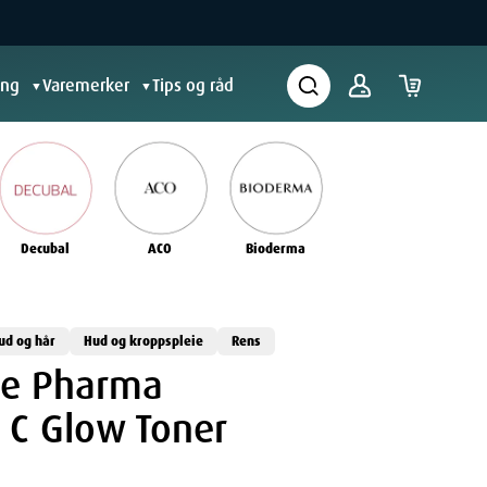
ing
Varemerker
Tips og råd
▼
▼
Decubal
ACO
Bioderma
ud og hår
Hud og kroppspleie
Rens
ve Pharma
 C Glow Toner