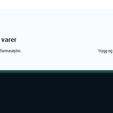
e, Parfum.
 varer
ner
 farmasøyter.
Trygg og 
5
cm
5
cm
16
cm
232
g