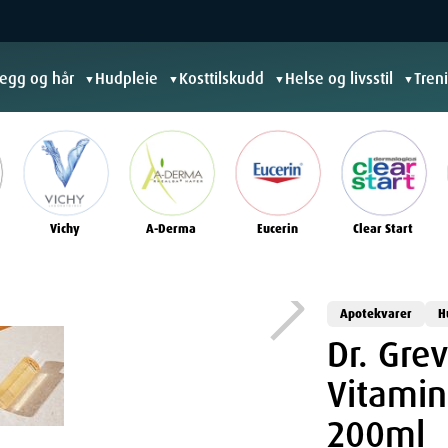
jegg og hår
Hudpleie
Kosttilskudd
Helse og livsstil
Tren
▼
▼
▼
▼
Vichy
A-Derma
Eucerin
Clear Start
Apotekvarer
H
Dr. Gre
Vitamin
200ml