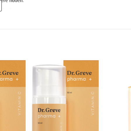
itere huden.
e hudtyper.
g.
 forsiktig over ansikt og hals. Skal ikke
.
deg som ønsker å styrke, pleie og hydrere
med fornyet glød. Med aktive ingredienser
en intensiv pleie og fuktighet, samtidig
oduktet er dermatologisk testet og passer
low Toner som en del av din daglige
 Dr. Greve Pharma-serien for optimal