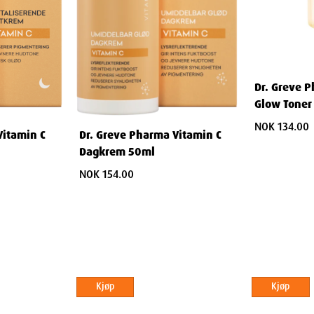
Dr. Greve 
l
Glow Toner
NOK 134.00
Vitamin C
Dr. Greve Pharma Vitamin C
Dagkrem 50ml
NOK 154.00
col, PEG-40 Hydrogenated Castor Oil,
ippophae Rhamnoides Fruit Juice, Citrus
itrate, Sodium Hydroxide, Tetrasodium
Kjøp
Kjøp
in, Sucrose, Urea, Alanine, Aspartic Acid,
lene Glycol, 1,2- Hexanediol,