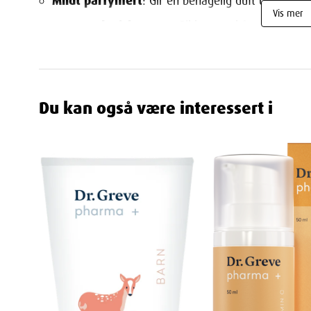
Mildt parfymert
: Gir en behagelig duft uten å irr
Vis mer
Dermatologisk testet
: Sikker og skånsom for all
Bruk
Daglig bruk
: Brukes morgen og kveld etter rensin
Du kan også være interessert i
Påføring
: Fukt en bomullspad med toneren og stryk
skylles av. Følg opp med serum og fuktighetskrem
Viktig informasjon
Dr. Greve Pharma Vitamin C Glow Toner er ideell for 
huden, samtidig som du oppnår en friskere hudtone 
som Vitamin C og hyaluronsyre, gir denne toneren hud
som den reduserer synligheten av pigmentflekker. Pr
for alle hudtyper.
For best resultat, bruk Dr. Greve Pharma Vitamin C G
hudpleierutine, og kombiner med andre produkter fra