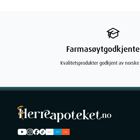
Phenoxyethanol, Sodium Benzoate, Potassium Sorbat
Farmasøytgodkjente
Dimensjo
Kvalitetsprodukter godkjent av norske
Width
Height
Depth
Weight