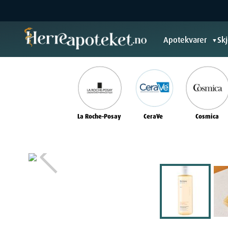
Apotekvarer
Sk
▼
La Roche-Posay
CeraVe
Cosmica