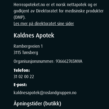
Herreapoteket.no er et norsk nettapotek og er
godkjent av Direktoratet for medisinske produkter
(DMP).
Les mer på direktoratet sine sider
Kaldnes Apotek
Rambergveien 1
3115 Tønsberg
Organisasjonsnummer:
936662765
MVA
Telefon:
31 02 00 22
E-post:
kaldnesapotek@roslandgruppen.no
Åpningstider (butikk)