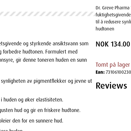
Dr. Greve Pharma 
fuktighetsgivende
til å redusere syn
hudtonen
NOK 134.00
hetsgivende og styrkende ansiktsvann som
 og forbedre hudtonen. Formulert med
ronsyre, gir denne toneren huden en sunn
Tomt på lager
Ean:
7310610023
re synligheten av pigmentflekker og jevne ut
Reviews
i huden og øker elastisiteten.
usten hud og gir en friskere hudtone.
pleier den for en sunnere hud.