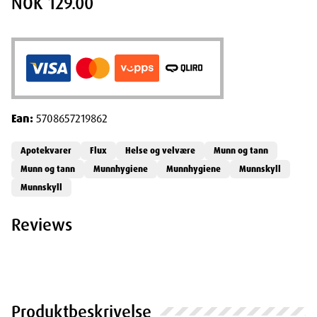
NOK 129.00
Ean:
5708657219862
Apotekvarer
Flux
Helse og velvære
Munn og tann
Munn og tann
Munnhygiene
Munnhygiene
Munnskyll
Munnskyll
Reviews
Produktbeskrivelse