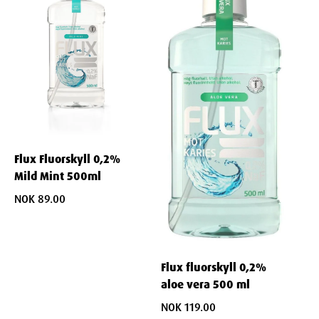
Varenummer
: 815333
Ingredienser
Aqua, glycerin, xylitol, PEG-40 hydrogenated castor oil, zinc lactate,
sodium fluoride, chlorhexidine digluconate, acesulfame potassium,
aroma, lactic acid.
Flux Fluorskyll 0,2%
Mild Mint 500ml
NOK 89.00
Dimensjoner
Width
4.7
cm
Flux fluorskyll 0,2%
aloe vera 500 ml
Height
21.6
cm
NOK 119.00