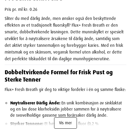
Pris pr. ml kr: 0.26
Sliter du med dårlig ånde, men ønsker også den beskyttende
effekten av et tradisjonelt fluorskyll? Flux+ Fresh Breath er den
smarte, dobbeltvirkende løsningen. Dette munnskyllet er spesielt
utviklet for å nøytralisere årsakene til dårlig ånde, samtidig som
det aktivt styrker tannemaljen og forebygger karies. Med en frisk
mintsmak og en skånsom, vegansk formel uten alkohol, er dette
det perfekte tilskuddet til din daglige munnhygienerutine.
Dobbeltvirkende Formel for Frisk Pust og
Sterke Tenner
Flux+ Fresh Breath gir deg to viktige fordeler i én og samme flaske:
Nøytraliserer Dårlig Ånde:
En unik kombinasjon av sinklaktat
og en lav dose klorheksidin jobber sammen for å nøytralisere
de svovelholdige gassene som forårsaker dårlig ånde.
Vis mer
Styrker Tennene:
Et høyt innhold av fluor (0,2 %
natriumfluorid) styrker emaljen, beskytter mot syreangrep og