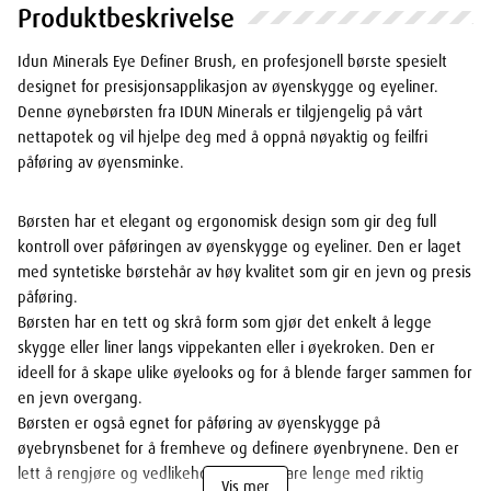
Produktbeskrivelse
Idun Minerals Eye Definer Brush, en profesjonell børste spesielt
designet for presisjonsapplikasjon av øyenskygge og eyeliner.
Denne øynebørsten fra IDUN Minerals er tilgjengelig på vårt
nettapotek og vil hjelpe deg med å oppnå nøyaktig og feilfri
påføring av øyensminke.
Børsten har et elegant og ergonomisk design som gir deg full
kontroll over påføringen av øyenskygge og eyeliner. Den er laget
med syntetiske børstehår av høy kvalitet som gir en jevn og presis
påføring.
Børsten har en tett og skrå form som gjør det enkelt å legge
skygge eller liner langs vippekanten eller i øyekroken. Den er
ideell for å skape ulike øyelooks og for å blende farger sammen for
en jevn overgang.
Børsten er også egnet for påføring av øyenskygge på
øyebrynsbenet for å fremheve og definere øyenbrynene. Den er
lett å rengjøre og vedlikeholde, og vil vare lenge med riktig
Vis mer