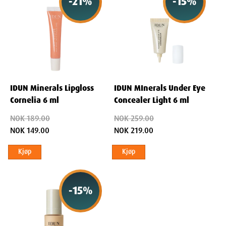
-
21
%
-
15
%
IDUN Minerals Lipgloss
IDUN MInerals Under Eye
Cornelia 6 ml
Concealer Light 6 ml
NOK 189.00
NOK 259.00
NOK 149.00
NOK 219.00
Kjøp
Kjøp
-
15
%