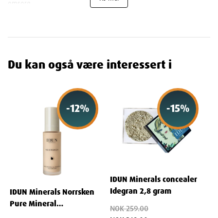
omsorg.
For å bruke IDUN Minerals Eye Definer Brush, påfør øyenskygge
eller eyeliner på børstehårene og deretter påfør på ønsket
område. Jobb produktet inn med små bevegelser for en jevn og
feilfri applikasjon.
Du kan også være interessert i
Egenskaper
Navn
:
IDUN
Minerals Eye Definer Brush
-
12
%
-
15
%
Leverandør
: Letsfaceit Nordic As
Varenummer
: 992787
Ingredienser
IDUN Minerals concealer
Består av det syntetiske materialet taklon
Idegran 2,8 gram
IDUN Minerals Norrsken
Pure Mineral
NOK 259.00
Illuminating Foundation