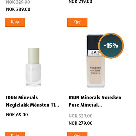
NOK 219.00
NOK 329.00
Disa 30 ml
NOK 289.00
Kjøp
Kjøp
-
15
%
IDUN Minerals
IDUN Minerals Norrsken
Neglelakk Månsten 11
Pure Mineral
ml
Illuminating Foundation
NOK 69.00
NOK 329.00
30 ml - Saga
NOK 279.00
Kjøp
Kjøp