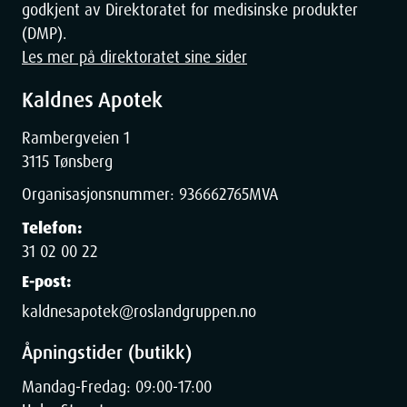
godkjent av Direktoratet for medisinske produkter
(DMP).
Les mer på direktoratet sine sider
Kaldnes Apotek
Rambergveien 1
3115 Tønsberg
Organisasjonsnummer:
936662765
MVA
Telefon:
31 02 00 22
E-post:
kaldnesapotek@roslandgruppen.no
Åpningstider (butikk)
Mandag-Fredag: 09:00-17:00