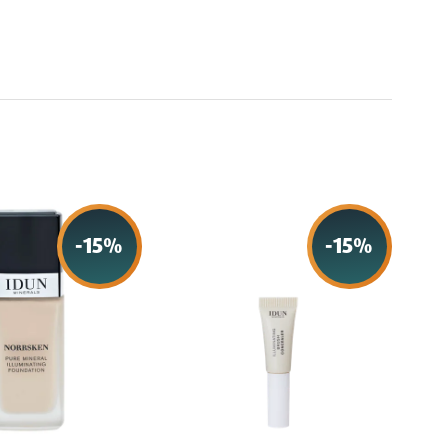
-
15
%
-
15
%