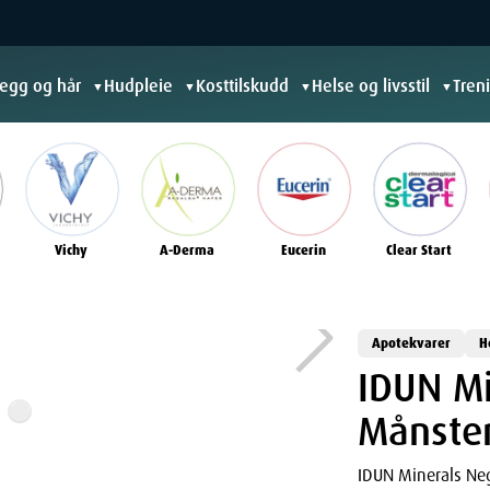
jegg og hår
Hudpleie
Kosttilskudd
Helse og livsstil
Tren
▼
▼
▼
▼
Vichy
A-Derma
Eucerin
Clear Start
Apotekvarer
H
IDUN Mi
Månsten
IDUN Minerals Neg