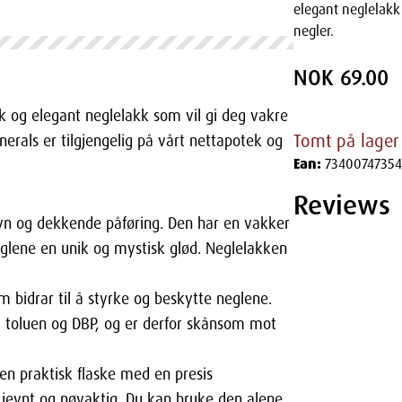
elegant neglelakk 
negler.
NOK 69.00
k og elegant neglelakk som vil gi deg vakre
Tomt på lager
nerals er tilgjengelig på vårt nettapotek og
Ean:
7340074735
Reviews
evn og dekkende påføring. Den har en vakker
glene en unik og mystisk glød. Neglelakken
 bidrar til å styrke og beskytte neglene.
, toluen og DBP, og er derfor skånsom mot
n praktisk flaske med en presis
 jevnt og nøyaktig. Du kan bruke den alene