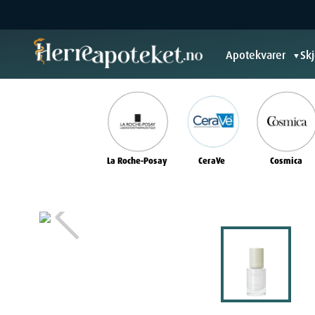
Apotekvarer
Sk
▼
La Roche-Posay
CeraVe
Cosmica