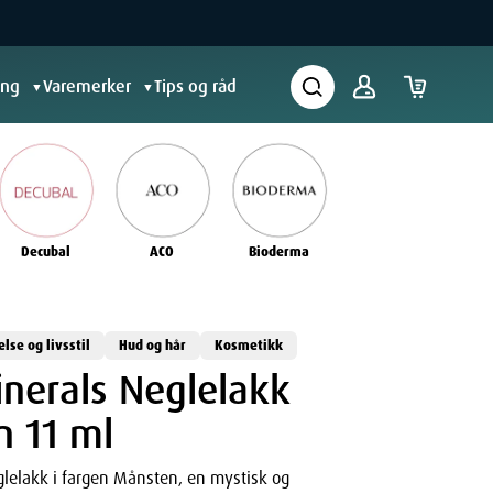
ing
Varemerker
Tips og råd
▼
▼
Decubal
ACO
Bioderma
else og livsstil
Hud og hår
Kosmetikk
nerals Neglelakk
 11 ml
lelakk i fargen Månsten, en mystisk og