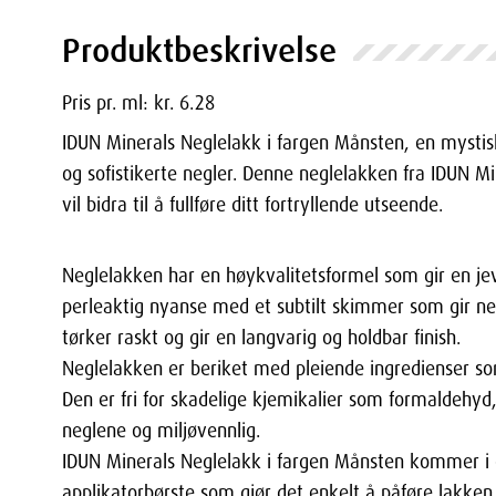
Produktbeskrivelse
Pris pr. ml: kr. 6.28
IDUN Minerals Neglelakk i fargen Månsten, en mystis
og sofistikerte negler. Denne neglelakken fra IDUN Mi
vil bidra til å fullføre ditt fortryllende utseende.
Neglelakken har en høykvalitetsformel som gir en j
perleaktig nyanse med et subtilt skimmer som gir ne
tørker raskt og gir en langvarig og holdbar finish.
Neglelakken er beriket med pleiende ingredienser som
Den er fri for skadelige kjemikalier som formaldehyd
neglene og miljøvennlig.
IDUN Minerals Neglelakk i fargen Månsten kommer i e
applikatorbørste som gjør det enkelt å påføre lakken