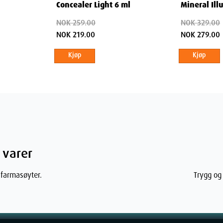
Concealer Light 6 ml
Mineral Ill
Foundation
NOK 259.00
NOK 329.00
NOK 219.00
NOK 279.00
Kjøp
Kjøp
 varer
 farmasøyter.
Trygg og 