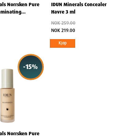
als Norrsken Pure
IDUN Minerals Concealer
uminating
Havre 3 ml
 30 ml - Saga
NOK 259.00
NOK 219.00
Kjøp
-
15
%
als Norrsken Pure