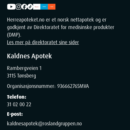
Herreapoteket.no er et norsk nettapotek og er
godkjent av Direktoratet for medisinske produkter
(DMP).
Les mer på direktoratet sine sider
Kaldnes Apotek
Rambergveien 1
3115 Tønsberg
Organisasjonsnummer:
936662765
MVA
Telefon:
31 02 00 22
E-post:
kaldnesapotek@roslandgruppen.no