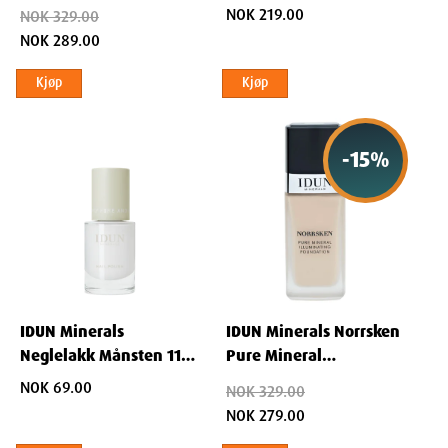
Illuminating Foundation
Rubus Chamaemorus Seed Oil, [+/-]- C.I. 45410, C.I. 77492, C.I.
NOK 219.00
NOK 329.00
Disa 30 ml
75470, C.I. 77891
NOK 289.00
Kjøp
Kjøp
-
15
%
IDUN Minerals
IDUN Minerals Norrsken
Neglelakk Månsten 11
Pure Mineral
ml
Illuminating Foundation
NOK 69.00
NOK 329.00
30 ml - Saga
NOK 279.00