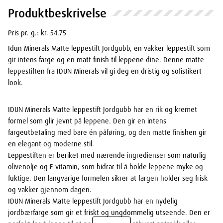
Produktbeskrivelse
Pris pr. g.: kr. 54.75
Idun Minerals Matte leppestift Jordgubb, en vakker leppestift som
gir intens farge og en matt finish til leppene dine. Denne matte
leppestiften fra IDUN Minerals vil gi deg en dristig og sofistikert
look.
IDUN Minerals Matte leppestift Jordgubb har en rik og kremet
formel som glir jevnt på leppene. Den gir en intens
fargeutbetaling med bare én påføring, og den matte finishen gir
en elegant og moderne stil.
Leppestiften er beriket med nærende ingredienser som naturlig
olivenolje og E-vitamin, som bidrar til å holde leppene myke og
fuktige. Den langvarige formelen sikrer at fargen holder seg frisk
og vakker gjennom dagen.
IDUN Minerals Matte leppestift Jordgubb har en nydelig
jordbærfarge som gir et friskt og ungdommelig utseende. Den er