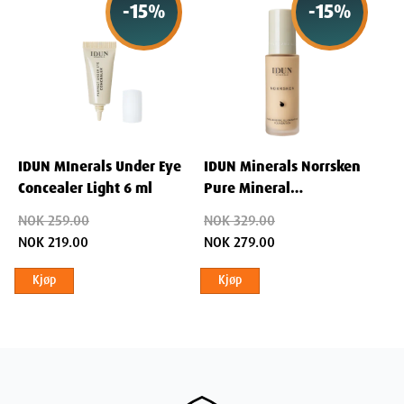
-
15
%
-
15
%
IDUN MInerals Under Eye
IDUN Minerals Norrsken
Concealer Light 6 ml
Pure Mineral
Illuminating Foundation
NOK 259.00
NOK 329.00
Freja 30 ml
NOK 219.00
NOK 279.00
Kjøp
Kjøp