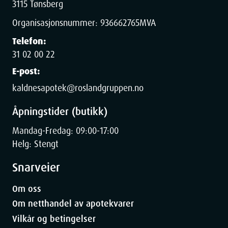
3115 Tønsberg
Organisasjonsnummer:
936662765
MVA
Telefon:
31 02 00 22
E-post:
kaldnesapotek@roslandgruppen.no
Åpningstider (butikk)
Mandag-Fredag: 09:00-17:00
Helg: Stengt
Snarveier
Om oss
Om netthandel av apotekvarer
Vilkår og betingelser