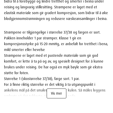
bidra til å forebygge og lindre tretthet og smerter i beina under
reising og langvarig stillesitting. Strømpene er laget med et
elastisk materiale som gir gradert kompresjon, som bidrar til å øke
blodgjennomstrømningen og redusere væskeansamlinger i beina.
Strømpene er tilgjengelige i størrelse 37/38 og fargen er sort.
Pakken inneholder 1 par strømper. Klasse 1 gir en
kompresjonsstyrke på 15-20 mmHg, er anbefalt for tretthet i bena,
mild smerter eller hevelse
Strømpene er laget med et pustende materiale som gir god
komfort, er lette å ta på og av, og spesielt designet for å kunne
brukes under reising. De har også en myk bøyle som gir ekstra
støtte for foten.
Størrelse 1 (skostørrelse 37/38), farge sort. 1 par.
For å finne riktig størrelse er det viktig å ta utgangspunkt i
ankelens mål på det smaleste, dvs. over kulen. Så måles leggens
Vis mer
omkrets på det tykkeste. Universell fotlengde.
Måletabell: Str. 1 (37/38): 18–21 cm rundt ankelen; 27–37 cm rundt
leggen.