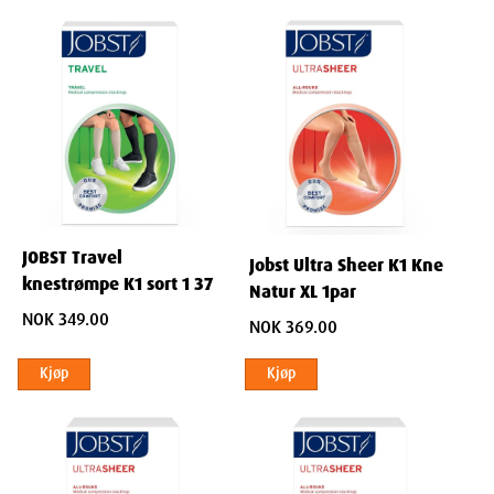
Dimensjoner
Width
2.6
cm
Height
20
cm
JOBST Travel
Jobst Ultra Sheer K1 Kne
knestrømpe K1 sort 1 37
Depth
12.1
cm
Natur XL 1par
NOK 349.00
NOK 369.00
Weight
100
g
Kjøp
Kjøp