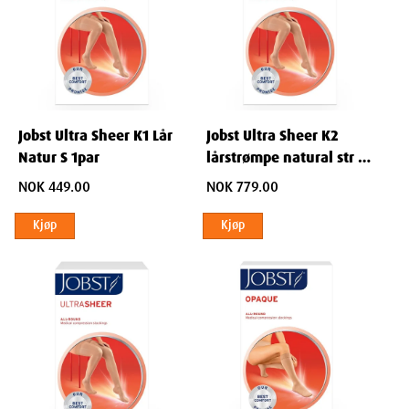
Jobst Ultra Sheer K1 Lår
Jobst Ultra Sheer K2
Natur S 1par
lårstrømpe natural str L
1 par
NOK 449.00
NOK 779.00
Kjøp
Kjøp