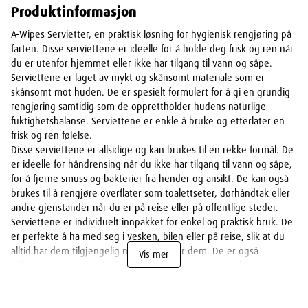
Produktinformasjon
A-Wipes Servietter, en praktisk løsning for hygienisk rengjøring på
farten. Disse serviettene er ideelle for å holde deg frisk og ren når
du er utenfor hjemmet eller ikke har tilgang til vann og såpe.
Serviettene er laget av mykt og skånsomt materiale som er
skånsomt mot huden. De er spesielt formulert for å gi en grundig
rengjøring samtidig som de opprettholder hudens naturlige
fuktighetsbalanse. Serviettene er enkle å bruke og etterlater en
frisk og ren følelse.
Disse serviettene er allsidige og kan brukes til en rekke formål. De
er ideelle for håndrensing når du ikke har tilgang til vann og såpe,
for å fjerne smuss og bakterier fra hender og ansikt. De kan også
brukes til å rengjøre overflater som toalettseter, dørhåndtak eller
andre gjenstander når du er på reise eller på offentlige steder.
Serviettene er individuelt innpakket for enkel og praktisk bruk. De
er perfekte å ha med seg i vesken, bilen eller på reise, slik at du
alltid har dem tilgjengelig når du trenger dem. De er også
Vis mer
miljøvennlige, da de er biologisk nedbrytbare og kan kastes i
søppelboksen etter bruk.
Bestill A-Wipes Servietter i dag og opplev praktisk og hygienisk