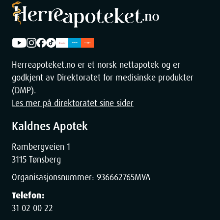
Height
3
cm
Depth
12
cm
Herreapoteket.no er et norsk nettapotek og er
Weight
162
g
godkjent av Direktoratet for medisinske produkter
(DMP).
Les mer på direktoratet sine sider
Kaldnes Apotek
Rambergveien 1
3115 Tønsberg
Organisasjonsnummer:
936662765
MVA
Telefon:
31 02 00 22