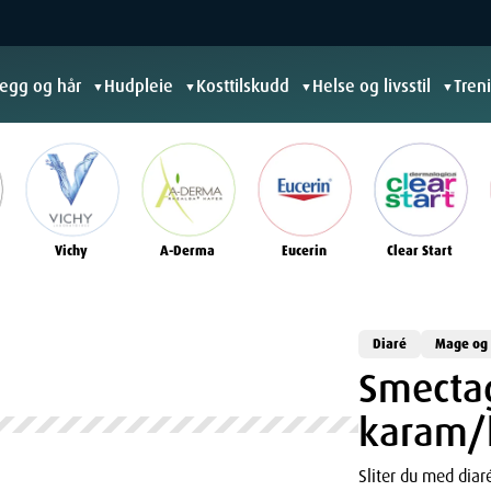
jegg og hår
Hudpleie
Kosttilskudd
Helse og livsstil
Tren
▼
▼
▼
▼
Vichy
A-Derma
Eucerin
Clear Start
Diaré
Mage og
Smecta
karam/
Sliter du med diar