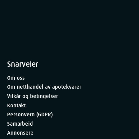
7.5
cm
13.2
cm
4
cm
110
g
Snarveier
Om oss
Om netthandel av apotekvarer
Vilkår og betingelser
Kontakt
Personvern (GDPR)
Samarbeid
Annonsere