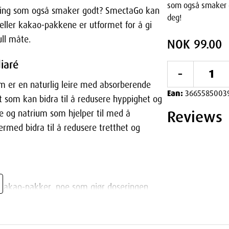
som også smaker 
ndling som også smaker godt? SmectaGo kan
deg!
eller kakao-pakkene er utformet for å gi
ll måte.
NOK 99.00
iaré
-
m er en naturlig leire med absorberende
Ean:
3665585003
t som kan bidra til å redusere hyppighet og
Reviews
e og natrium som hjelper til med å
ermed bidra til å redusere tretthet og
 kakao-pakker, noe som gjør doseringen
bevares i vesken eller lommen, slik at du
SmectaGo har en mild smak av karamell eller