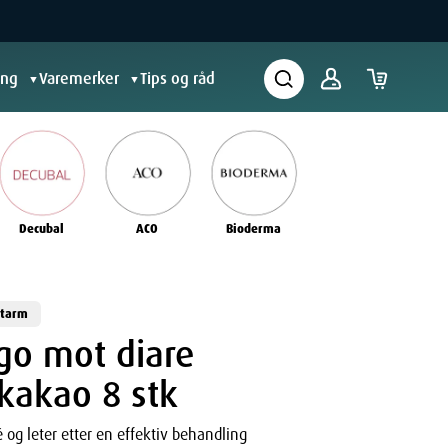
ing
Varemerker
Tips og råd
▼
▼
Decubal
ACO
Bioderma
 tarm
go mot diare
kakao 8 stk
é og leter etter en effektiv behandling