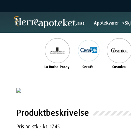
Apotekvarer
Sk
▼
La Roche-Posay
CeraVe
Cosmica
Produktbeskrivelse
Pris pr. stk.: kr. 17.45