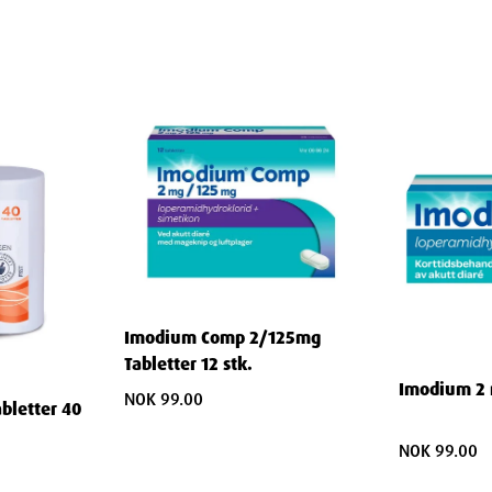
nge andre diaréprodukter som kan smake
 i kroppen
eller kakao
ed diaré
Imodium Comp 2/125mg
Tabletter 12 stk.
Imodium 2 m
NOK 99.00
bletter 40
NOK 99.00