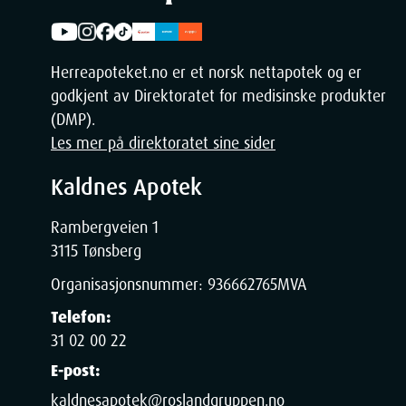
Width
Herreapoteket.no er et norsk nettapotek og er
Height
godkjent av Direktoratet for medisinske produkter
(DMP).
Depth
Les mer på direktoratet sine sider
Weight
Kaldnes Apotek
Rambergveien 1
3115 Tønsberg
Organisasjonsnummer:
936662765
MVA
Telefon:
31 02 00 22
E-post:
kaldnesapotek@roslandgruppen.no