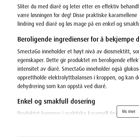
Sliter du med diaré og leter etter en effektiv beha
være løsningen for deg! Disse praktiske karamellene 
lindring ved diaré og løs mage på en enkel og smakfu
Beroligende ingredienser for å bekjempe d
SmectaGo inneholder et høyt nivå av diosmektitt, so
egenskaper. Dette gir produktet en beroligende effek
intensitet av diaré. SmectaGo inneholder også glukos
opprettholde elektrolyttbalansen i kroppen, og kan d
dehydrering som kan oppstå ved diaré.
Enkel og smakfull dosering
Vis mer
Produktet kommer i praktiske karamell-former eller
enkel og smakfull. Disse små pakkene kan enkelt opp
alltid kan ha dem tilgjengelig hvis du trenger dem. 