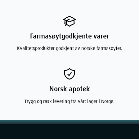
Navn
: Maria Åkerberg Face Lotion Clearing 100 mL
Leverandør
: Maria Åkerberg
Varenummer
: 683211
Ingredienser
Aqua Purificata, Aloe Barbadensis, Glycerin (fra raps), Simmondsia
Farmasøytgodkjente varer
Chinensis (kaldpresset Jojobaolje), Butyrospermum Parkii Butter
(Sheasmør), Melia Azadirachta (margosa neem), Rosa Rubiginosa
Kvalitetsprodukter godkjent av norske farmasøyter.
(Nypefrøolje), Stearyl Alcohol (veg. fett), Cetearyl Alcohol (fra
kokos), Cetearyl Glucoside (fra kokos og mais), Lactic Acid
(Melkesyre), Cera Alba (Bivoks), Biosaccaride Gum-1 (fra soya och
mais), Citrus Grandis (Grapefruktkjerneekstrakt), Undecylenoyl
glycin (fra solsikke), Capryloyl glycin (fra solsikke og kokos), Citrus
Bergamia (bergaptenfri Bergamottolje), Citrus Aurantium Dulcis (C-
Norsk apotek
vitamin)
Trygg og rask levering fra vårt lager i Norge.