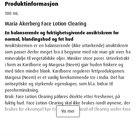
Produktinformasjon
100 mL
Maria Åkerberg Face Lotion Clearing
En balanserende og fuktighetsgivende ansiktskrem for
normal, blandingshud og fet hud
Ansiktskremen er en balanserende (ikke uttørkende) ansiktskrem
som passer derfor meget bra å begynne med når man går over fra
mineralolje til vegetabilske oljer. Minsker store porer. Urteekstrakt
i form av Kardborre og Margosa (Neem) gjør huden friskere og
med tiden mindre blank. Kardborre regulerer fettproduksjonen.
Margosa (Neem) er et vanlig forekommende tre i India. Det har
antiseptiske og styrkende egenskaper, som bl.a. bidrar til
poreforminskning.
Bruk: Face Lotion Clearing påføres direkte etter Freshener, på
fuktig hud. Face Lotion Clearing skal ikke brukes rundt øynene, der
brukes for ekesmpel Eye Cream. Royal Facial oil Clearing under Face
Vis mer
Lotion Clearing forsterker effekten på fet/uren hud.
Egenskaper