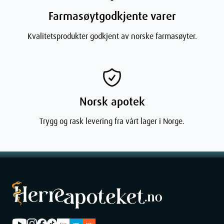
Velg styrken på tyggegummien ut fra hvor nikotinavhengig du er.
Farmasøytgodkjente varer
Dersom du røyker mer enn 20 sigaretter pr. dag eller anser deg
for å være sterkt nikotinavhengig, anbefales det å begynne med 4
Kvalitetsprodukter godkjent av norske farmasøyter.
mg. Styrken 2 mg kan være startdose eller nedtrappingsdose.
Røykeavvenning
Ved røykeavvenning skal du ikke røyke og bruke Nicorette
samtidig. Behandlingsvarigheten er individuell. Vanligvis vil det
være nødvendig med minst 3 måneders behandling. Etter 3
Norsk apotek
måneder skal du gradvis redusere antall tyggegummier som
brukes per dag. Behandlingen bør avsluttes når dosen er redusert
Trygg og rask levering fra vårt lager i Norge.
til 1-2 tyggegummier per dag. Lengre behandlingstid enn 1 år
anbefales ikke. I visse tilfeller kan lengre behandlingstid være
nødvendig for ikke å begynne å røyke igjen. Gjenværende
tyggegummier bør spares da trang til røyking kan oppstå brått
igjen.
Røykereduksjon
For å redusere røykingen så mye som mulig brukes Nicorette
mellom røykeperioder for å forlenge røykfrie intervaller. Dersom