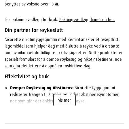
benyttes av voksne over 18 år.
Les pakningsvedlegg før bruk.
Pakningsvedlegg finner du her.
Din partner for røykeslutt
Nicorette nikotintyggegummi med icemintsmak er et reseptfritt
legemiddel som hjelper deg med å slutte å røyke ved å erstatte
noe av nikotinet du tidligere fikk fra sigaretter. Dette produktet er
spesielt formulert for å dempe røykesug og nikotinabstinens, noe
som gjør det lettere å oppnå en røykfri hverdag.
Effektivitet og bruk
Demper Røykesug og Abstinens:
Nicorette tyggegummi
reduserer trangen til å røyke og lindrer abstinenssymptomer,
Vis mer
noe som gjør det enklere å slutte å røyke.
Øker Sjansen for Røykeslutt:
Studier viser at bruk av
Nicorette tyggegummi øker sjansen for å lykkes med røykeslutt
sammenlignet med kun å bruke viljestyrke.