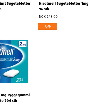
Mint Sugetabletter
Nicotinell Sugetabletter 1mg
k.
96 stk.
NOK 248.00
Kjøp
 2 mg Tyggegummi
e 204 stk