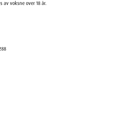
s av voksne over 18 år.
288