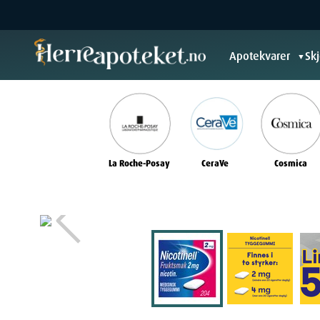
Apotekvarer
Sk
▼
La Roche-Posay
CeraVe
Cosmica