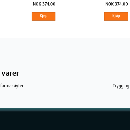
NOK 374.00
NOK 374.00
Kjøp
Kjøp
r du
her
.
idlet nøyaktig slik legen eller apoteket har
ikker.2 mg tyggegummi: kan brukes alene
 varer
g tyggegummi: brukes alene.
 farmasøyter.
Trygg og 
nder 18 år uten at legen har anbefalt det.
ken på tyggegummien utfra hvor
igaretter per dag eller anser deg for å