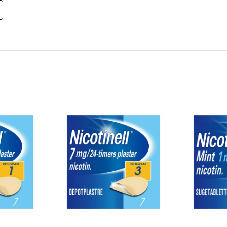
rdere Nicotinell 2mg tyggegummi; røyker du
 tyggegummi
til smaken avtar
is 8-12 tyggegummier per dag. Maks 25 per
r døgn ved bruk av 4 mg tyggegummi.
i minst 3 måneder for å bryte røykevanene.