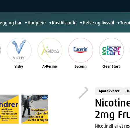
jegg og hår
Hudpleie
Kosttilskudd
Helse og livsstil
Tren
▼
▼
▼
▼
Vichy
A-Derma
Eucerin
Clear Start
Apotekvarer
H
Nicotin
2mg Fru
Nicotinell er et r