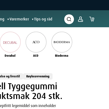
ing
Varemerker
Tips og råd
▼
▼
Decubal
ACO
Bioderma
else og livsstil
Røykeavvenning
ell Tyggegummi
ktsmak 204 stk.
eseptfritt legemiddel som inneholder