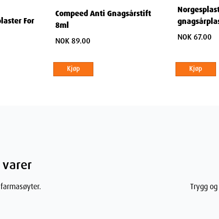
Norgesplas
Compeed Anti Gnagsårstift
aster For
gnagsårplas
8ml
NOK 67.00
NOK 89.00
Kjøp
Kjøp
ner
7.1
cm
 varer
13.5
cm
 farmasøyter.
Trygg og 
1.5
cm