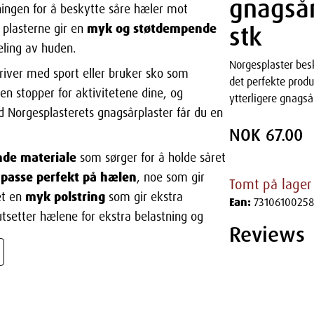
gnagsår
ningen for å beskytte såre hæler mot
myk og støtdempende
stk
e plasterne gir en
ling av huden.
Norgesplaster bes
driver med sport eller bruker sko som
det perfekte produ
en stopper for aktivitetene dine, og
ytterligere gnagså
d Norgesplasterets gnagsårplaster får du en
NOK 67.00
nde materiale
som sørger for å holde såret
passe perfekt på hælen
å
, noe som gir
Tomt på lager
myk polstring
ret en
som gir ekstra
Ean:
73106100258
utsetter hælene for ekstra belastning og
Reviews
r:
gsårplaster: