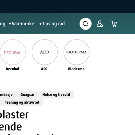
ing
Varemerker
Tips og råd
▼
▼
Decubal
ACO
Bioderma
andasje
Gnagsår
Helse og livsstil
Trening og aktivitet
laster
tende