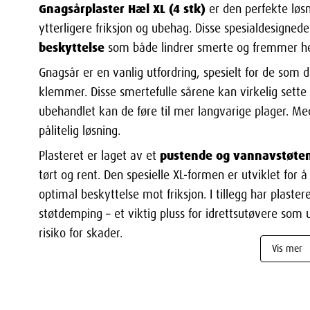
Gnagsårplaster Hæl XL (4 stk)
er den perfekte løs
ytterligere friksjon og ubehag. Disse spesialdesigned
beskyttelse
som både lindrer smerte og fremmer he
Gnagsår er en vanlig utfordring, spesielt for de som 
klemmer. Disse smertefulle sårene kan virkelig sette 
ubehandlet kan de føre til mer langvarige plager. Me
pålitelig løsning.
pustende og vannavstøte
Plasteret er laget av et
tørt og rent. Den spesielle XL-formen er utviklet for 
optimal beskyttelse mot friksjon. I tillegg har plaste
støtdemping – et viktig pluss for idrettsutøvere som 
risiko for skader.
Vis mer
Slik bruker du Norgesplaster Gnagsårplaste
Det er enkelt å bruke Norgesplaster Beskyttende Gna