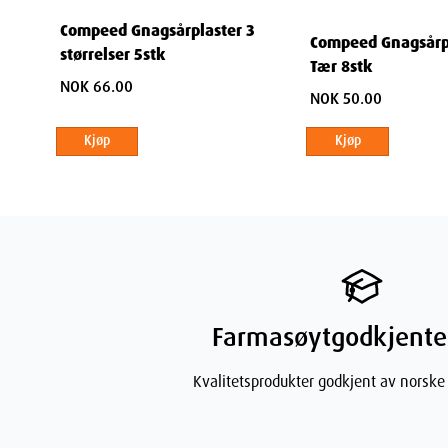
Compeed Gnagsårplaster 3
Compeed Gnagsårpl
størrelser 5stk
Ingredienser
Tær 8stk
NOK 66.00
NOK 50.00
Polyuretanfolie, hydrogelpute.
Kjøp
Kjøp
Dimensjo
Width
Farmasøytgodkjente
Height
Kvalitetsprodukter godkjent av norske
Depth