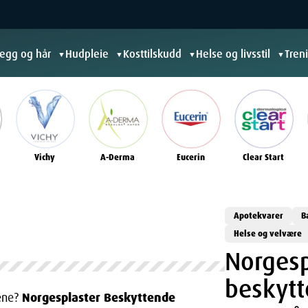
jegg og hår
Hudpleie
Kosttilskudd
Helse og livsstil
Tren
▼
▼
▼
▼
Vichy
A-Derma
Eucerin
Clear Start
Apotekvarer
B
Helse og velvære
Norgesp
beskyt
Norgesplaster Beskyttende
lene?