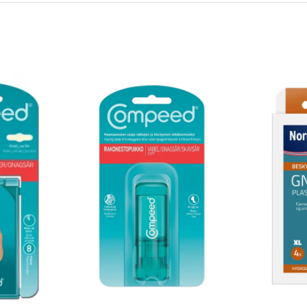
 plass. Plasteret fjernes enkelt når det ikke
 kan du fortsette med favorittaktivitetene
t gir deg den beskyttelsen og
effektiv smertelindring.
 XL 4 stk