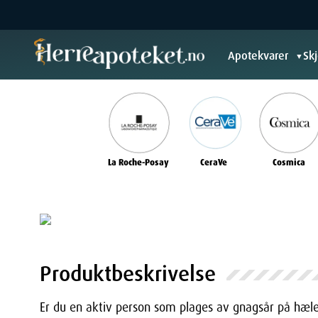
Apotekvarer
Sk
▼
La Roche-Posay
CeraVe
Cosmica
Produktbeskrivelse
Er du en aktiv person som plages av gnagsår på hæ