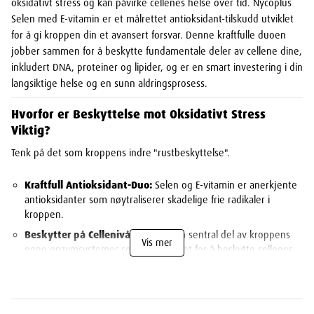
oksidativt stress og kan påvirke cellenes helse over tid. Nycoplus
Selen med E-vitamin er et målrettet antioksidant-tilskudd utviklet
for å gi kroppen din et avansert forsvar. Denne kraftfulle duoen
jobber sammen for å beskytte fundamentale deler av cellene dine,
inkludert DNA, proteiner og lipider, og er en smart investering i din
langsiktige helse og en sunn aldringsprosess.
Hvorfor er Beskyttelse mot Oksidativt Stress
Viktig?
Tenk på det som kroppens indre "rustbeskyttelse".
Kraftfull Antioksidant-Duo:
Selen og E-vitamin er anerkjente
antioksidanter som nøytraliserer skadelige frie radikaler i
kroppen.
Beskytter på Cellenivå:
Selen er en sentral del av kroppens
Vis mer
egne enzymsystemer som er designet for å beskytte cellenes
mest vitale komponenter.
Støtter Sunn Aldring:
Ved å redusere den daglige slitasjen på
cellene, bidrar antioksidanter til å opprettholde normal
cellefunksjon lenger.