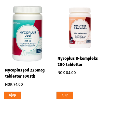
Ingredienslisten kan være mangelfull. Allergikere bør derfor sjekke
ingredienslisten på leverandørens nettside. Vi jobber med
vedlikehold av disse.
Nycoplus B-kompleks
200 tabletter
Nycoplus Jod 225mcg
NOK 84.00
tabletter 100stk
NOK 74.00
Kjøp
Kjøp