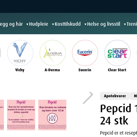
jegg og hår
Hudpleie
Kosttilskudd
Helse og livsstil
Tren
▼
▼
▼
▼
Vichy
A-Derma
Eucerin
Clear Start
Apotekvarer
M
Pepcid 
24 stk
Pepcid er et resep