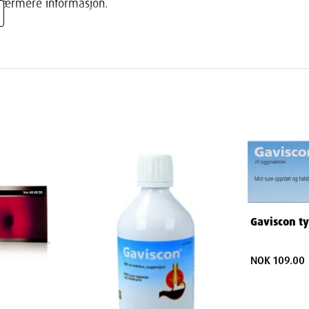
nærmere informasjon.
mptomlindring ved sure oppstøt
åde: Magesmerter forårsaket av for mye
r du
her
.
samme virkestoff er tillat per kjøp.
Gaviscon ty
NOK 109.00
som plagene er knyttet til måltid bør