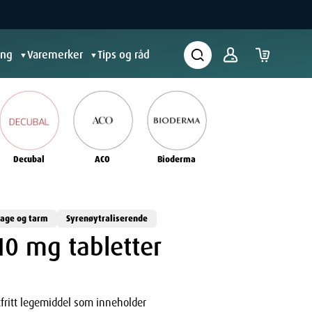
ing
Varemerker
Tips og råd
▼
▼
Decubal
ACO
Bioderma
age og tarm
Syrenøytraliserende
10 mg tabletter
tfritt legemiddel som inneholder