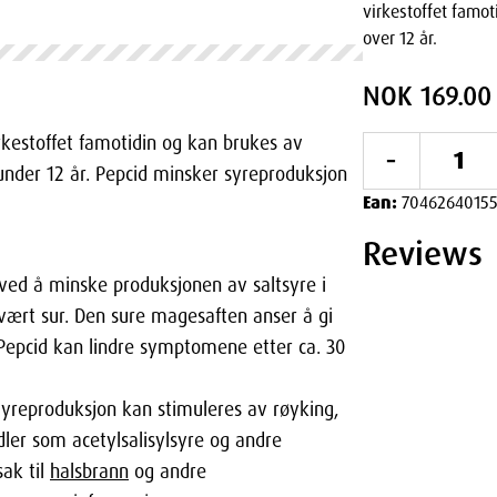
virkestoffet famo
over 12 år.
NOK 169.00
rkestoffet famotidin og kan brukes av
-
under 12 år. Pepcid minsker syreproduksjon
Ean:
7046264015
Reviews
 ved å minske produksjonen av saltsyre i
vært sur. Den sure magesaften anser å gi
 Pepcid kan lindre symptomene etter ca. 30
Syreproduksjon kan stimuleres av røyking,
dler som acetylsalisylsyre og andre
ak til
halsbrann
og andre