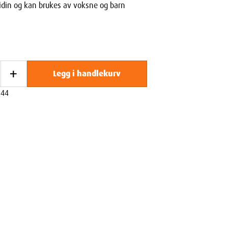
tidin og kan brukes av voksne og barn
+
Legg i handlekurv
544