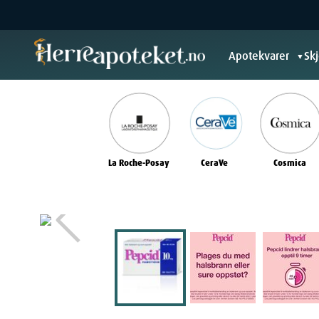
Apotekvarer
Sk
▼
La Roche-Posay
CeraVe
Cosmica