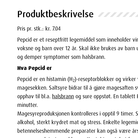
Produktbeskrivelse
Pris pr. stk.: kr. 7.04
Pepcid er et reseptfritt legemiddel som inneholder vi
voksne og barn over 12 år. Skal ikke brukes av barn 
og demper symptomer som halsbrann.
Hva Pepcid er
Pepcid er en histamin (H
)-reseptorblokker og virker
2
magesekken. Saltsyre bidrar til å gjøre magesaften s
opphav til bl.a.
halsbrann
og sure oppstøt. En tablett
minutter.
Magesyreproduksjonen kontrolleres i opptil 9 timer. 
alkohol, sterkt krydret mat og stress. Enkelte legemi
betennelseshemmende preparater kan også være års