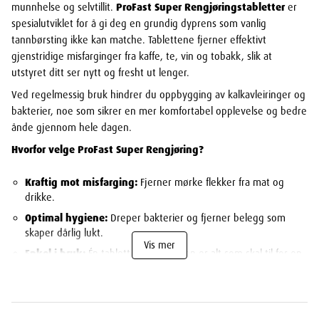
munnhelse og selvtillit.
ProFast Super Rengjøringstabletter
er
spesialutviklet for å gi deg en grundig dyprens som vanlig
tannbørsting ikke kan matche. Tablettene fjerner effektivt
gjenstridige misfarginger fra kaffe, te, vin og tobakk, slik at
utstyret ditt ser nytt og fresht ut lenger.
Ved regelmessig bruk hindrer du oppbygging av kalkavleiringer og
bakterier, noe som sikrer en mer komfortabel opplevelse og bedre
ånde gjennom hele dagen.
Hvorfor velge ProFast Super Rengjøring?
Kraftig mot misfarging:
Fjerner mørke flekker fra mat og
drikke.
Optimal hygiene:
Dreper bakterier og fjerner belegg som
skaper dårlig lukt.
Vis mer
Enkel i bruk:
Én tablett i et glass vann er alt som skal til for en
komplett rens.
Allsidig:
Passer like godt til delproteser, helproteser og
tannreguleringer.