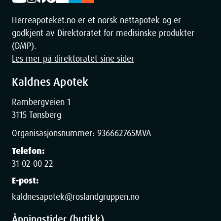
Herreapoteket.no er et norsk nettapotek og er
godkjent av Direktoratet for medisinske produkter
(DMP).
Les mer på direktoratet sine sider
Kaldnes Apotek
Rambergveien 1
3115 Tønsberg
Organisasjonsnummer:
936662765
MVA
Telefon:
31 02 00 22
E-post:
kaldnesapotek@roslandgruppen.no
Åpningstider (butikk)