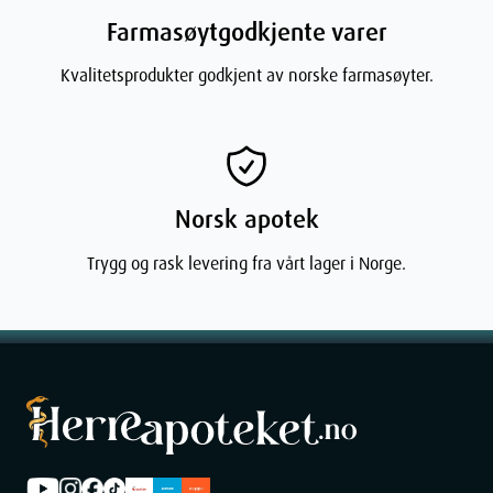
Farmasøytgodkjente varer
Dimensjoner
Kvalitetsprodukter godkjent av norske farmasøyter.
Width
10.19
cm
Height
4.7
cm
Norsk apotek
Depth
10.19
cm
Trygg og rask levering fra vårt lager i Norge.
Weight
101
g