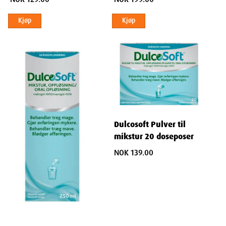
brukes etter samråd med lege.
Kjøp
Kjøp
Gravide og ammende
Kan anvendes da ingen kjent risiko foreligger.
Egenskaper
Navn
: Vi-Siblin 610mg/g granulat doseposer 50x6g
Dulcosoft Pulver til
Leverandør
: Meda AS
mikstur 20 doseposer
Varenummer
: 35160
NOK 139.00
ATC-kode
: A06AC01
Ingredienser
En dosepose à 6 g inneholder ispaghulafrøskall (Testa ispaghulae)
3,66 g som virkestoff, og hjelpestoffene sakkarose 2,26 g, samt