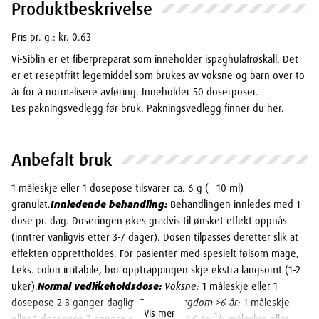
Produktbeskrivelse
Pris pr. g.: kr. 0.63
Vi-Siblin er et fiberpreparat som inneholder ispaghulafrøskall. Det
er et reseptfritt legemiddel som brukes av voksne og barn over to
år for å normalisere avføring. Inneholder 50 doserposer.
Les pakningsvedlegg før bruk. Pakningsvedlegg finner du
her
.
Anbefalt bruk
1 måleskje eller 1 dosepose tilsvarer ca. 6 g (= 10 ml)
granulat.
Innledende behandling:
Behandlingen innledes med 1
dose pr. dag. Doseringen økes gradvis til ønsket effekt oppnås
(inntrer vanligvis etter 3-7 dager). Dosen tilpasses deretter slik at
effekten opprettholdes. For pasienter med spesielt følsom mage,
f.eks. colon irritabile, bør opptrappingen skje ekstra langsomt (1-2
uker).
Normal vedlikeholdsdose:
Voksne:
1 måleskje eller 1
dosepose 2-3 ganger daglig.
Barn og ungdom >6 år:
1 måleskje
Vis mer
1
eller 1 dosepose 2 ganger daglig.
Barn 2-6 år:
/
måleskje eller