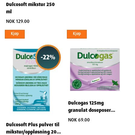
Dulcosoft mikstur 250
natriumklorid. Sukkerholdig.
ml
NOK 129.00
Kjøp
Kjøp
Dimensjoner
-
22
%
Width
8.5
cm
Height
12
cm
Depth
14
cm
Dulcogas 125mg
granulat doseposer
Weight
392
g
18stk
NOK 69.00
Dulcosoft Plus pulver til
mikstur/oppløsning 200