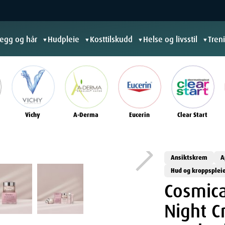
jegg og hår
Hudpleie
Kosttilskudd
Helse og livsstil
Tren
▼
▼
▼
▼
Vichy
A-Derma
Eucerin
Clear Start
Ansiktskrem
A
Hud og kroppsplei
Cosmica
Night 