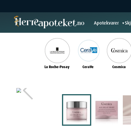
Apotekvarer
Sk
▼
La Roche-Posay
CeraVe
Cosmica