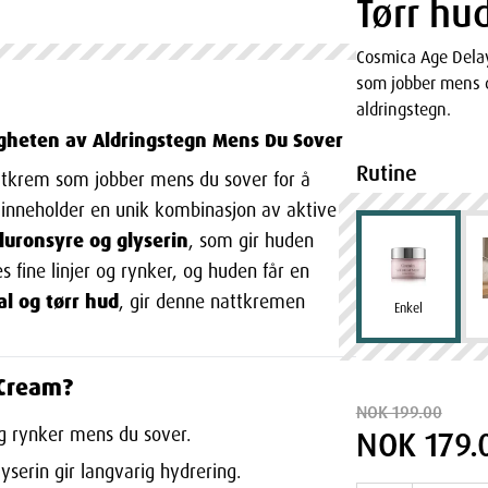
Tørr hu
Cosmica Age Delay
som jobber mens d
aldringstegn.
igheten av Aldringstegn Mens Du Sover
Rutine
ttkrem som jobber mens du sover for å
 inneholder en unik kombinasjon av aktive
luronsyre og glyserin
, som gir huden
s fine linjer og rynker, og huden får en
l og tørr hud
, gir denne nattkremen
Enkel
 Cream?
NOK 199.00
og rynker mens du sover.
NOK 179.
yserin gir langvarig hydrering.