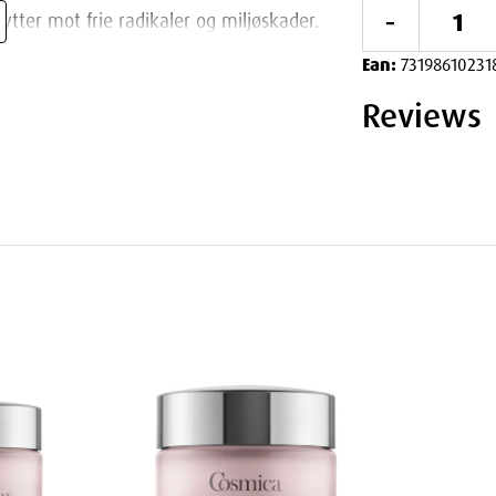
-
kytter mot frie radikaler og miljøskader.
Ean:
73198610231
al og tørr hud.
Reviews
n jevn og strålende hudoverflate.
rer synlige tegn på aldring.
øre intens fuktighet.
rt gjennom natten.
erflate.