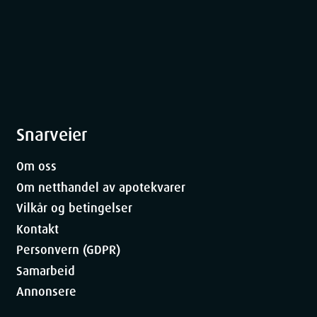
formelen gir intensiv pleie og næring.
mper fine linjer og rynker mens du sover.
 hydrering og en jevn hudoverflate.
rer hudens elastisitet og fasthet.
nattkremen for de som ønsker å redusere
næring. Med sin unike formel og SPF 15, gir
Snarveier
r for å se frisk og ungdommelig ut. Opplev
Om oss
Om netthandel av apotekvarer
Vilkår og betingelser
Kontakt
Personvern (GDPR)
hud 50 ml
Samarbeid
Annonsere