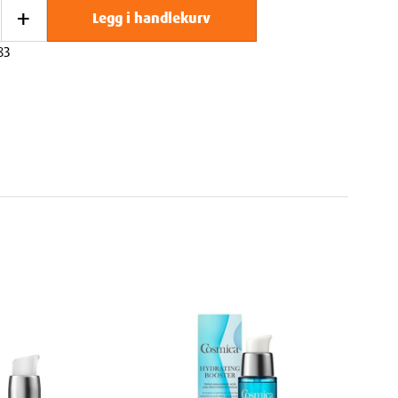
+
Legg i handlekurv
83