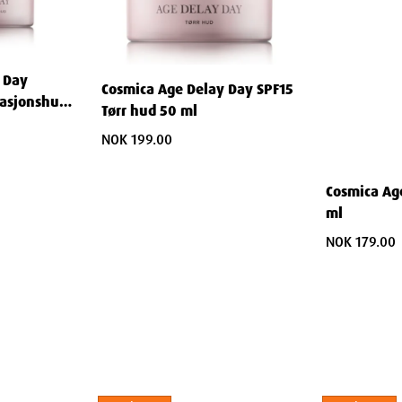
drer tidlig aldring.
 Day
Cosmica Age Delay Day SPF15
r.
asjonshud
Tørr hud 50 ml
sthet
NOK 199.00
g utforming.
Cosmica Ag
ml
NOK 179.00
g næring.
t Cream