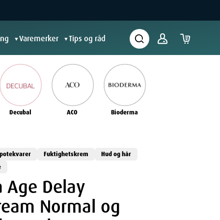
ing
Varemerker
Tips og råd
▼
▼
Decubal
ACO
Bioderma
potekvarer
Fuktighetskrem
Hud og hår
e
 Age Delay
Cream Normal og