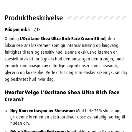
Produktbeskrivelse
Pris per ml:
kr. 7,18
Oppdag
L'Occitane Shea Ultra Rich Face Cream 50 ml
, den
luksuriøse ansiktskremen som gir intensiv næring og langvarig
fuktighet til tørr og sensitiv hud. Denne eksklusive kremen er
spesielt utviklet for å gi din hud den omsorgen den trenger, med
en unik kombinasjon av naturlige ingredienser som sheasmør,
glycerin og kokosolje. Perfekt for deg som ønsker silkemyk, smidig
og beskyttet hud hver dag.
Hvorfor Velge L'Occitane Shea Ultra Rich Face
Cream?
Høy Konsentrasjon av Sheasmør:
Med hele 25% sheasmør,
gir denne kremen en ekstraordinær dose av naturlig næring til
huden din.
Rik på Essensielle Fettsyrer:
Inneholder omega-3 og omega-