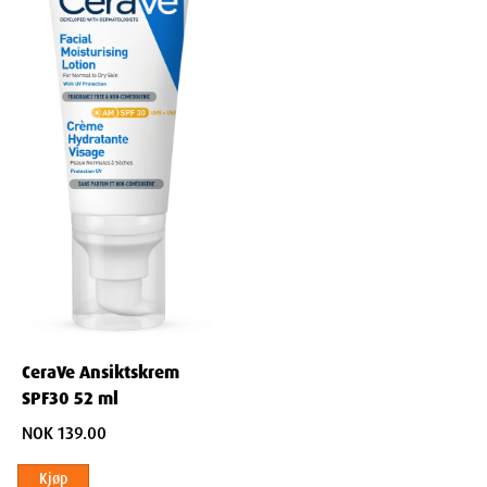
Beskyttende Egenskaper
Miljøbeskyttelse:
Skaper en beskyttende barriere mot
miljømessige påkjenninger som forurensning og tørt klima.
Forebygger Fuktighetstap:
Sikrer at huden holder seg
hydrert og beskyttet mot ytre påvirkninger.
Styrker Hudens Naturlige Forsvar:
Øker hudens
motstandskraft mot skader og stressorer.
Nøkkelingredienser i L'Occitane Shea Ultra Rich
Face Cream
Sheasmør (25%):
Rik på Omega-3 og Omega-6 Fettsyrer:
Nærer og styrker
hudens naturlige barriere.
CeraVe Ansiktskrem
Dyp Fuktighetsgivende:
Gir langvarig hydrering og
SPF30 52 ml
mykgjør huden.
NOK 139.00
Reduserer Inflamasjon:
Lindrer irritasjon og rødhet.
Kjøp