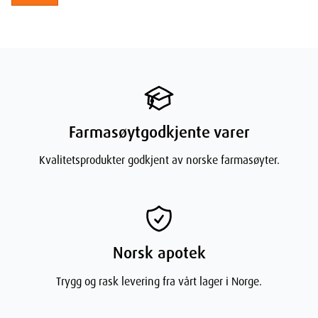
Glycerin:
Potent Fuktighetsbinder:
Trekker til seg og holder på
fuktighet i huden.
Mykgjør Huden:
Bidrar til å gjøre huden myk og smidig.
Opprettholder Fuktighetsnivå:
Sikrer at huden forblir
hydrert hele dagen.
Kokosolje:
Farmasøytgodkjente varer
Rik på Fettsyrer:
Nærer og mykgjør huden.
Kvalitetsprodukter godkjent av norske farmasøyter.
Antibakterielle Egenskaper:
Beskytter huden mot
bakterielle infeksjoner.
Forbedrer Hudens Elastisitet:
Gjør huden mer smidig og
elastisk.
Hvordan Bruke L'Occitane Shea Ultra Rich Face
Norsk apotek
Cream for Beste Resultater
Trygg og rask levering fra vårt lager i Norge.
Rengjør Huden Grundig: