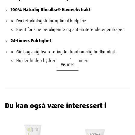
100% Naturlig Rhealba® Havreekstrakt
Dyrket økologisk for optimal hudpleie.
Kjent for sine beroligende og anti-irriterende egenskaper.
24-timers Fuktighet
Gir langvarig hydrerering for kontinuerlig hudkomfort.
Holder huden hydrert i opptil 24 timer.
Vis mer
Lett, Flytende Konsistens
Rask absorpsjon og enkel påføring.
Etterlater huden myk og smidig uten fet rest.
Universell Bruk
Du kan også være interessert i
Egnet for både voksne og barn, fra topp til tå.
Kan brukes på hele kroppen, inkludert ansiktet.
Parfymefri Formulering