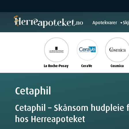
Apotekvarer
Sk
▼
La Roche-Posay
CeraVe
Cosmica
Cetaphil
Cetaphil – Skånsom hudpleie f
hos Herreapoteket