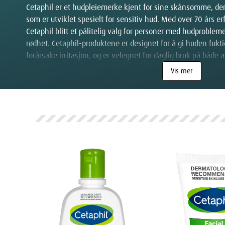
Cetaphil er et hudpleiemerke kjent for sine skånsomme, de
som er utviklet spesielt for sensitiv hud. Med over 70 års e
Cetaphil blitt et pålitelig valg for personer med hudproblem
rødhet. Cetaphil-produktene er designet for å gi huden fukti
forårsake irritasjon, og er velegnet for daglig bruk på både 
Vis mer
Hvorfor velge Cetaphil?
Cetaphil er utviklet for å gi skånsom, men effektiv pleie for
på sensitiv og problemhud. Produktene er dermatologisk test
ingredienser som parfyme eller parabener. Her er noen av f
Skånsom rensing
: Cetaphils milde renseprodukter fjerner
forstyrre hudens naturlige fuktighetsbarriere.
Fuktighetsgivende formler
: Produktene er formulert med
fuktighet, slik at huden føles myk og hydrert hele dagen.
Velegnet for sensitiv hud
: Alle Cetaphil-produkter er utv
passer for både voksne og barn.