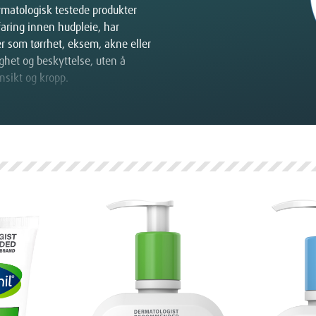
rmatologisk testede produkter
rfaring innen hudpleie, har
er som tørrhet, eksem, akne eller
ghet og beskyttelse, uten å
ansikt og kropp.
 alle hudtyper, med spesielt fokus
et og inneholder ikke irriterende
ordelene med Cetaphil:
 smuss og urenheter uten å
 ingredienser som gir langvarig
iklet med tanke på sensitiv hud og