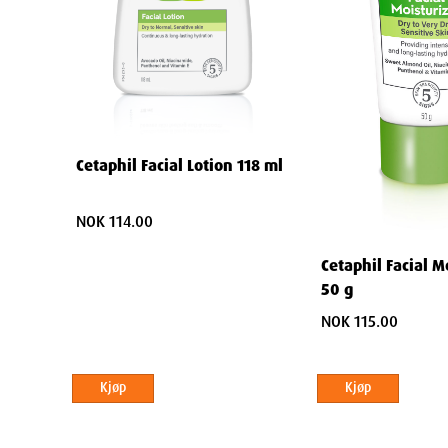
Bestill Cetaphil hos Herreapotek
Utforsk vårt utvalg av Cetaphil-produkter hos Herreapoteket.
fuktighetskremer, kan du finne de perfekte produktene for 
daglig. Bestill dine Cetaphil-favoritter i dag, og gi hude
fortjener.
Cetaphil Facial Lotion 118 ml
NOK 114.00
Cetaphil Facial M
50 g
NOK 115.00
Kjøp
Kjøp