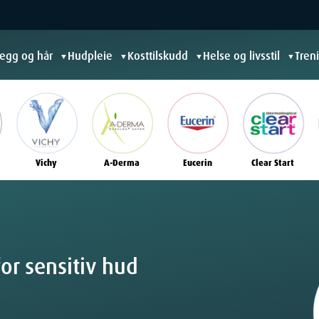
jegg og hår
Hudpleie
Kosttilskudd
Helse og livsstil
Tren
▼
▼
▼
▼
Vichy
A-Derma
Eucerin
Clear Start
or sensitiv hud