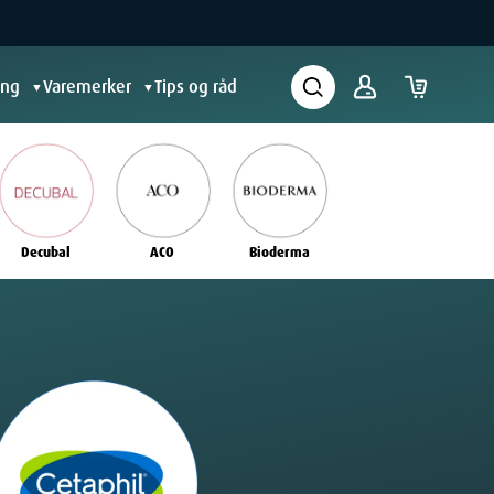
ing
Varemerker
Tips og råd
▼
▼
Decubal
ACO
Bioderma