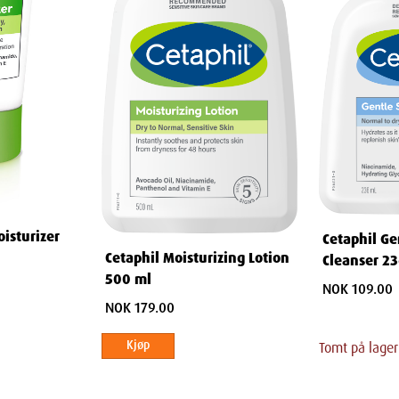
et
 Fra ansiktsrens til
å beskytte og pleie huden din
n din den skånsomme omsorgen den
oisturizer
Cetaphil Ge
Cetaphil Moisturizing Lotion
Cleanser 2
500 ml
NOK 109.00
NOK 179.00
Kjøp
Tomt på lager