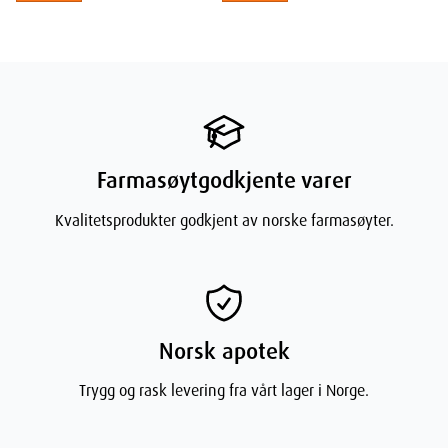
Ingredienser
Dimensjoner
Farmasøytgodkjente varer
Kvalitetsprodukter godkjent av norske farmasøyter.
Width
8
cm
Height
4.5
cm
Norsk apotek
Depth
18
cm
Trygg og rask levering fra vårt lager i Norge.
Weight
227
g