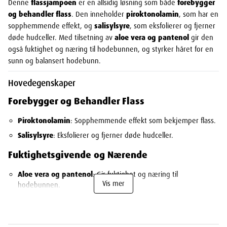
Denne
flassjampoen
er en allsidig løsning som både
forebygger
og behandler flass
. Den inneholder
piroktonolamin
, som har en
sopphemmende effekt, og
salisylsyre
, som eksfolierer og fjerner
døde hudceller. Med tilsetning av
aloe vera og pantenol
gir den
også fuktighet og næring til hodebunnen, og styrker håret for en
sunn og balansert hodebunn.
Hovedegenskaper
Forebygger og Behandler Flass
Piroktonolamin
: Sopphemmende effekt som bekjemper flass.
Salisylsyre
: Eksfolierer og fjerner døde hudceller.
Fuktighetsgivende og Nærende
Aloe vera og pantenol
: Gir fuktighet og næring til
Vis mer
hodebunnen.
Styrker håret
og gir en sunn og balansert hodebunn.
Mild og Skånsom