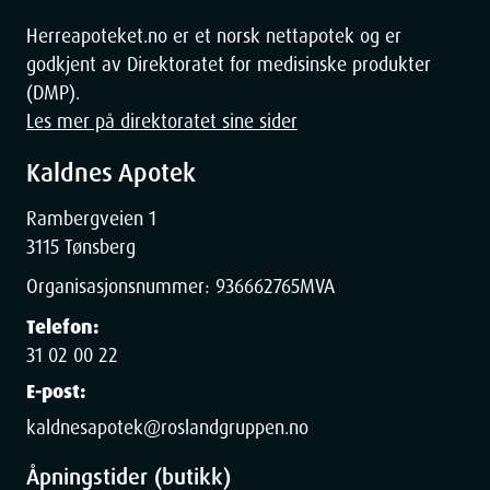
Herreapoteket.no er et norsk nettapotek og er
godkjent av Direktoratet for medisinske produkter
(DMP).
Les mer på direktoratet sine sider
Kaldnes Apotek
Rambergveien 1
3115 Tønsberg
Organisasjonsnummer:
936662765
MVA
Telefon:
31 02 00 22
E-post:
kaldnesapotek@roslandgruppen.no
Åpningstider (butikk)