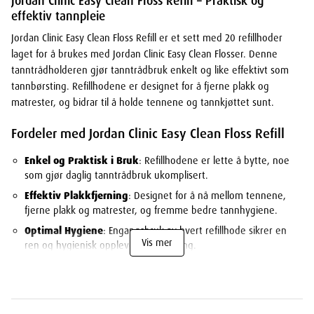
Jordan Clinic Easy Clean Floss Refill – Praktisk og
effektiv tannpleie
Jordan Clinic Easy Clean Floss Refill er et sett med 20 refillhoder
laget for å brukes med Jordan Clinic Easy Clean Flosser. Denne
tanntrådholderen gjør tanntrådbruk enkelt og like effektivt som
tannbørsting. Refillhodene er designet for å fjerne plakk og
matrester, og bidrar til å holde tennene og tannkjøttet sunt.
Fordeler med Jordan Clinic Easy Clean Floss Refill
Enkel og Praktisk i Bruk
: Refillhodene er lette å bytte, noe
som gjør daglig tanntrådbruk ukomplisert.
Effektiv Plakkfjerning
: Designet for å nå mellom tennene,
fjerne plakk og matrester, og fremme bedre tannhygiene.
Optimal Hygiene
: Engangsbruk av hvert refillhode sikrer en
Vis mer
ren og hygienisk opplevelse hver gang.
Perfekt Kombinasjon
: Kompatibel med Jordan Clinic Easy
Clean Flosser for maksimal brukervennlighet og effektivitet.
Slik bruker du Jordan Clinic Easy Clean Floss Refill