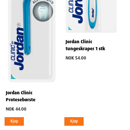
pakke på 20 refillhoder har du alltid enkel tilgang til ren tanntråd
for en sunnere munn og tannkjøtt.
Egenskaper
Jordan Clinic
tungeskraper 1 stk
Navn
: Jordan clinic easy clean floss refill 20 stk
NOK 54.00
Leverandør
: Lilleborg Ello
Varenummer
: 944126
Ingredienser
Jordan Clinic
Ikke oppgitt.
Protesebørste
NOK 44.00
Kjøp
Kjøp