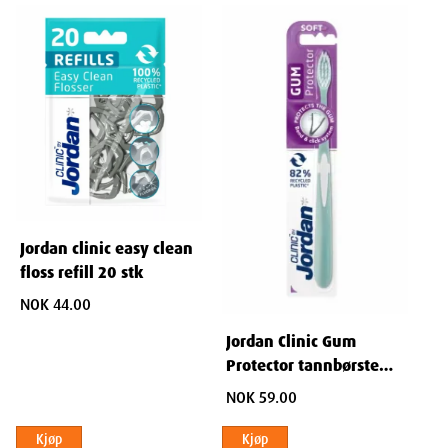
Dimensjoner
Width
8
cm
Height
1.5
cm
Depth
13.5
cm
Jordan clinic easy clean
Weight
10
g
floss refill 20 stk
NOK 44.00
Jordan Clinic Gum
Protector tannbørste
soft 1stk
NOK 59.00
Kjøp
Kjøp