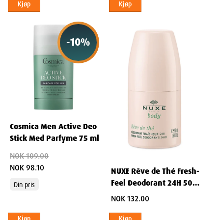
Kjøp
Kjøp
Varenummer:
969062
Leverandør:
L'Occitane Norge AS
-
10
%
Ingredienser
PROPYLENE GLYCOL - AQUA/WATER - SODIUM STEARATE -
PARFUM/FRAGRANCE - ETHYLHEXYLGLYCERIN - CETYL ALCOHOL -
STYRENE/ACRYLATES COPOLYMER - STEARIC ACID - LINALOOL -
COUMARIN - BENZYL BENZOATE - LIMONENE - BENZYL ALCOHOL -
ISOEUGENOL - ANISE ALCOHOL - CITRAL
Cosmica Men Active Deo
Stick Med Parfyme 75 ml
NOK 109.00
NOK 98.10
NUXE Rêve de Thé Fresh-
Feel Deodorant 24H 50
Din pris
ml
NOK 132.00
Kjøp
Kjøp