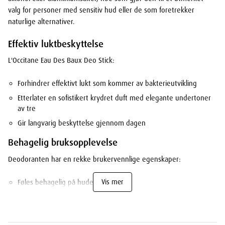
valg for personer med sensitiv hud eller de som foretrekker
naturlige alternativer.
Effektiv luktbeskyttelse
L'Occitane Eau Des Baux Deo Stick:
Forhindrer effektivt lukt som kommer av bakterieutvikling
Etterlater en sofistikert krydret duft med elegante undertoner
av tre
Gir langvarig beskyttelse gjennom dagen
Behagelig bruksopplevelse
Deodoranten har en rekke brukervennlige egenskaper:
Vis mer
Føles behagelig på huden
Tørker raskt etter påføring
Etterlater ingen hvite merker på klærne