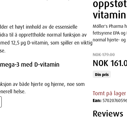
oppstø
vitamin
Möller's Pharma h
der et høyt innhold av de essensielle
fettsyrene EPA og 
dra til å opprettholde normal funksjon av
normal hjerte- og
t med 12,5 µg D-vitamin, som spiller en viktig
se.
NOK 179.00
NOK 161.
Omega-3 med D-vitamin
Din pris
ksjon av både hjerte og hjerne, noe som
enerell helse.
Tomt på lager
Ean:
5702076059
avgjørende for å opprettholde et sterkt
Reviews
ksjon.