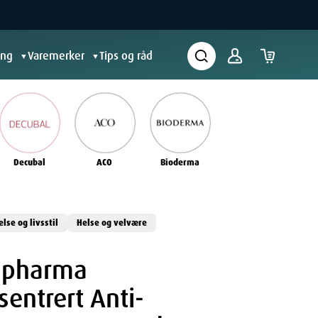
ing
Varemerker
Tips og råd
▼
▼
Decubal
ACO
Bioderma
else og livsstil
Helse og velvære
s pharma
entrert Anti-