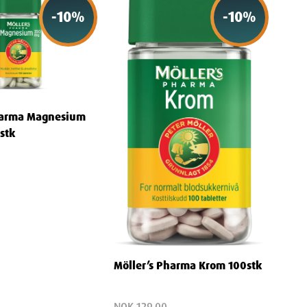
-
10
%
-
10
%
harma Magnesium
stk
Möller’s Pharma Krom 100stk
NOK 129.00