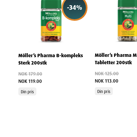
Anbefalt døgndose:
-
34
%
Voksne og barn over 11år: 2 kapsler daglig
Anbefaltes ikke til til barn under 11 år.
Kosttilskuddet inneholder D-vitamin, og bør ikke kom
legemidler som inneholder D-vitamin uten anbefaling 
Kosttilskudd bør ikke brukes som erstatning for et var
Möller’s Pharma M
Möller’s Pharma B-kompleks
Tabletter 200stk
Sterk 200stk
Egenskaper
NOK 125.00
NOK 179.00
NOK 113.00
NOK 119.00
Navn
: Møllers pharma Høykonsentrert Anti-oppstø
Din pris
Din pris
Leverandør
:
Orkla Health Norge
Varenummer
: 991115
Ingredienser