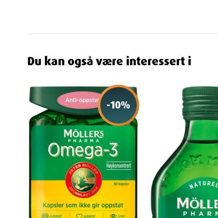
Kapslene er designet for å løse seg opp i tarmen
risikoen for oppstøt og eliminerer den vanlige ett
Egnet for gravide og ammende
Omega-3 fettsyrer og D-vitamin er spesielt viktig
Du kan også være interessert i
bidrar til barnets utvikling, spesielt når det gjelde
Farmasøytisk kvalitet
Möller's Pharma
er et eksklusivt apotekmerke s
-
10
%
for å sikre høy kvalitet i hver kapsel.
Fordeler med Möller's Pharma Omeg
Støtter hjerte- og hjernefunksjon
: Essensielle
normal funksjon av viktige organer.
Styrker immunforsvaret
: Inneholder 12,5 µg D-
sterkt immunforsvar.
Ingen fiskeettersmak
: Kapslene er designet for