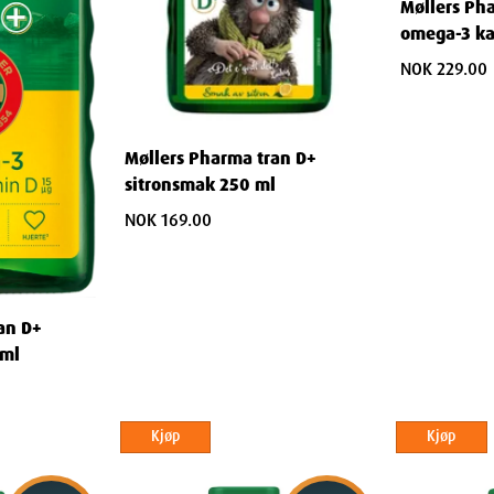
Møllers Ph
omega-3 ka
 mor og barns utvikling.
NOK 229.00
 å få optimal nytte av omega-3 fettsyrer og
Møllers Pharma tran D+
 gravide og ammende.
sitronsmak 250 ml
NOK 169.00
ga-3 med D-vitamin?
balansert kombinasjon av omega-3 fettsyrer
ksjon samt immunforsvaret. Med farmasøytisk
an D+
 kosttilskudd for de som ønsker å ta vare på
0ml
Kjøp
Kjøp