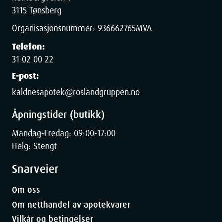
3115 Tønsberg
Organisasjonsnummer:
936662765
MVA
Telefon:
31 02 00 22
E-post:
kaldnesapotek@roslandgruppen.no
Åpningstider (butikk)
Mandag-Fredag: 09:00-17:00
Helg: Stengt
Snarveier
Om oss
Om netthandel av apotekvarer
Vilkår og betingelser