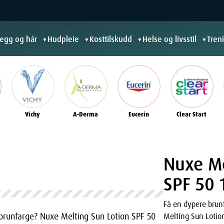
jegg og hår
Hudpleie
Kosttilskudd
Helse og livsstil
Tren
▼
▼
▼
▼
Vichy
A-Derma
Eucerin
Clear Start
Nuxe Me
SPF 50 
Få en dypere brun
brunfarge? Nuxe Melting Sun Lotion SPF 50
Melting Sun Lotion