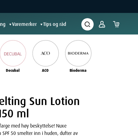
ing
Varemerker
Tips og råd
▼
▼
Decubal
ACO
Bioderma
lting Sun Lotion
150 ml
farge med høy beskyttelse! Nuxe
 SPF 50 smelter inn i huden, dufter av