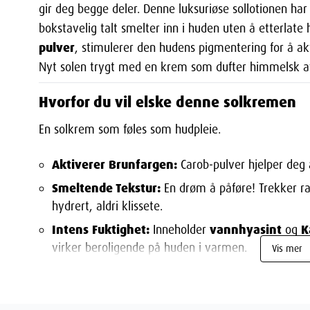
gir deg begge deler. Denne luksuriøse sollotionen har
bokstavelig talt smelter inn i huden uten å etterlat
pulver
, stimulerer den hudens pigmentering for å akt
Nyt solen trygt med en krem som dufter himmelsk 
Hvorfor du vil elske denne solkremen
En solkrem som føles som hudpleie.
Aktiverer Brunfargen:
Carob-pulver hjelper deg 
Smeltende Tekstur:
En drøm å påføre! Trekker ra
hydrert, aldri klissete.
Intens Fuktighet:
vannhyasint
K
Inneholder
og
virker beroligende på huden i varmen.
Vis mer
For Ansikt og Kropp:
En allsidig favoritt du kan b
Vannresistent:
Tåler sommerens bading (men husk