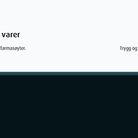
Gløden
 varer
 bading eller tørking med håndkle for å
 farmasøyter.
Trygg og 
g Sun Lotion i dag og gjør deg klar for