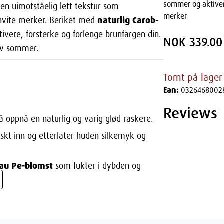
sommer og aktivere
 en uimotståelig lett tekstur som
merker
naturlig Carob-
e hvite merker. Beriket med
ivere, forsterke og forlenge brunfargen din.
NOK 339.00
av sommer.
Tomt på lager
Ean:
0326468002
Reviews
å oppnå en naturlig og varig glød raskere.
skt inn og etterlater huden silkemyk og
au Pe-blomst
som fukter i dybden og
ruke overalt.
 påfyll!).