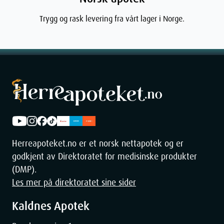
Width
5
cm
Trygg og rask levering fra vårt lager i Norge.
Height
5
cm
Depth
18.39
cm
Weight
197
g
Herreapoteket.no er et norsk nettapotek og er
godkjent av Direktoratet for medisinske produkter
(DMP).
Les mer på direktoratet sine sider
Kaldnes Apotek