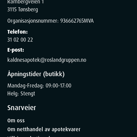
Rambergveien 1
3115 Tønsberg
Organisasjonsnummer:
936662765
MVA
Telefon:
31 02 00 22
E-post:
kaldnesapotek@roslandgruppen.no
Åpningstider (butikk)
Mandag-Fredag: 09:00-17:00
Helg: Stengt
Snarveier
Om oss
Om netthandel av apotekvarer