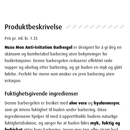
Produktbeskrivelse
Pris pr. ml: kr. 1.33
Nuxe Men Anti-Irritation Barbergel
er designet for å gi deg en
skånsom og komfortabel barbering uten bekymringer for
hudirritasjoner. Denne barbergelen reduserer effektivt røde
nupper og ubehag etter barbering, og gir huden en myk og glatt
følelse. Perfekt for menn som ønsker en jevn barbering uten
irritasjon.
Fuktighetsgivende ingredienser
Denne barbergelen er beriket med
aloe vera
og
hyaluronsyre
,
som gir intens fuktighet til huden under barbering. Disse
ingrediensene hjelper til med å opprettholde hudens naturlige
fuktighetsbalanse, og sørger for at huden føles
myk, fuktig og
forfrisket
etter hver barbering. Ingen mer tørr eller stram hud