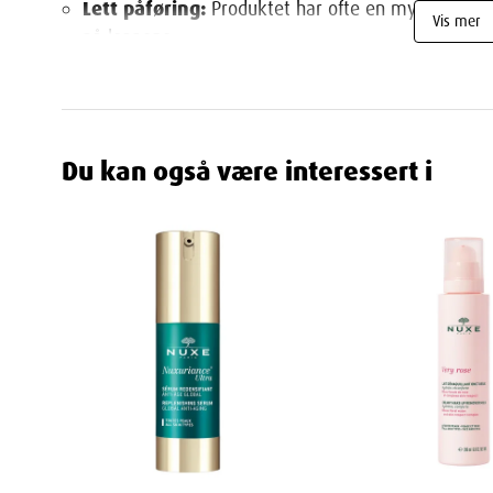
Lett påføring:
Produktet har ofte en myk og glatt
Vis mer
på leppene.
Delikat rose-duft:
Mange liker den delikate duft
leppebalsamen.
Bruksanvisning:
Påfør leppebalsamen jevnt på lep
Du kan også være interessert i
tørre eller dehydrerte.
NUXE Very Rose Lip Balm er ideell for de som ønske
med en delikat rose-duft. Den gir rikelig med fuktigh
myke og smidige. Som med alle hudpleieprodukter, er
før du bruker produktet for å sikre at det passer for 
Egenskaper
Navn
Leverandør
:
Bonaventura Sales As