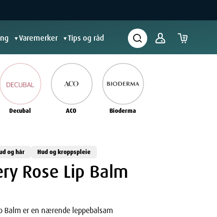
ing
Varemerker
Tips og råd
▼
▼
Decubal
ACO
Bioderma
ud og hår
Hud og kroppspleie
ry Rose Lip Balm
ip Balm er en nærende leppebalsam