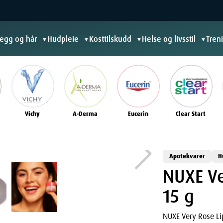
jegg og hår
Hudpleie
Kosttilskudd
Helse og livsstil
Tren
▼
▼
▼
▼
Vichy
A-Derma
Eucerin
Clear Start
Apotekvarer
H
NUXE Ve
15 g
NUXE Very Rose L