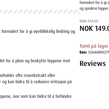
formulert for å gi 
og sprukne lepper.
NOK 174.00
NOK 149.
rmulert for å gi øyeblikkelig lindring og
Tomt på lager
Ean:
32646800271
let for å pleie og beskytte leppene mot
Reviews
eholder ofte roseekstrakt eller
g kan bidra til å redusere irritasjon på
eppene, noe som kan bidra til å forhindre