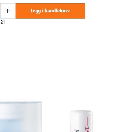
+
Legg i handlekurv
21