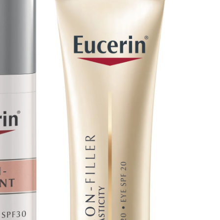
6.5
cm
6
cm
6.5
cm
148
g