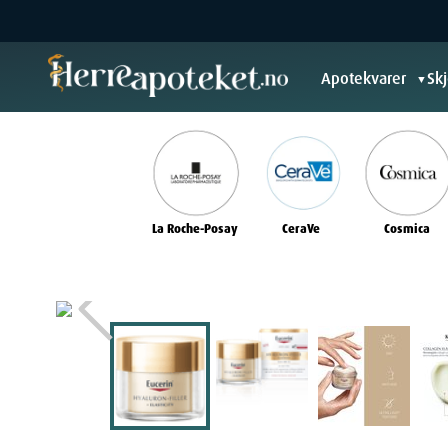
Apotekvarer
Sk
▼
La Roche-Posay
CeraVe
Cosmica