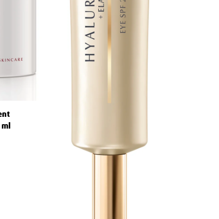
ent
 ml