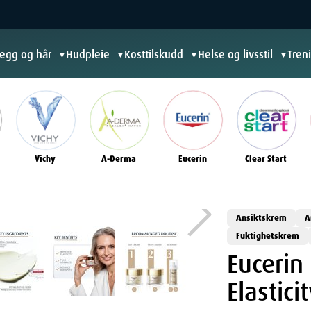
jegg og hår
Hudpleie
Kosttilskudd
Helse og livsstil
Tren
▼
▼
▼
▼
Vichy
A-Derma
Eucerin
Clear Start
Ansiktskrem
A
Fuktighetskrem
Eucerin 
Elastic