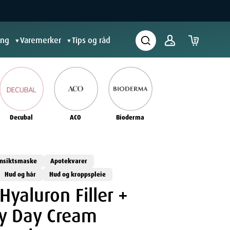
ing
Varemerker
Tips og råd
▼
▼
Decubal
ACO
Bioderma
nsiktsmaske
Apotekvarer
Hud og hår
Hud og kroppspleie
Hyaluron Filler +
ity Day Cream