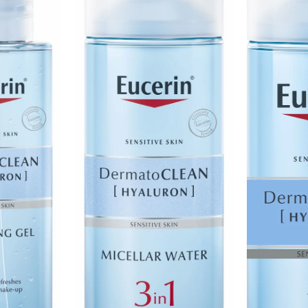
m SPF15
hver morgen på renset ansikt, hals
emen forsiktig inn i huden for best
ebygge og behandle aldringstegn, oppnå
er i hverdagen.
PF15 50 ml