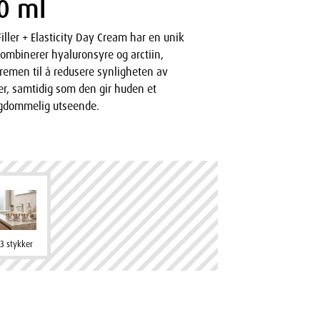
0 ml
iller + Elasticity Day Cream har en unik
ombinerer hyaluronsyre og arctiin,
remen til å redusere synligheten av
jer, samtidig som den gir huden et
ngdommelig utseende.
3 stykker