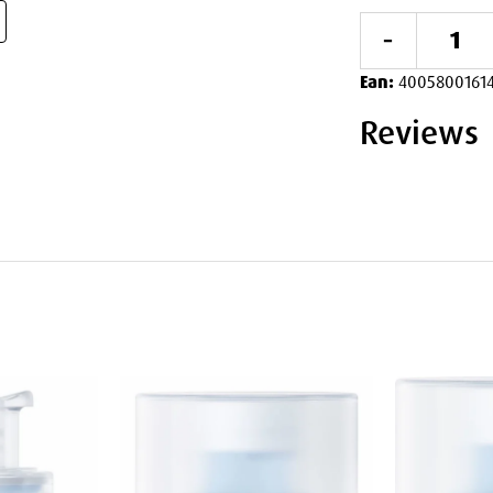
-
Ean:
40058001614
gså utstyrt med SPF15, som gir en
Reviews
-stråler kan bidra til tidlig aldring og
ytte huden mot solens skadelige effekter,
 + Elasticity Day Cream SPF15
et for et glatt utseende.
drer hudens fasthet og elastisitet.
øre til tidlig aldring.
g mer ungdommelig utseende med regelmessig