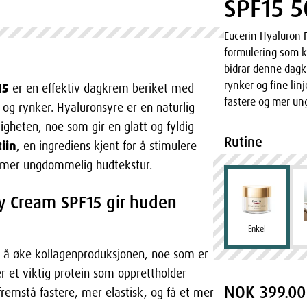
SPF15 5
Eucerin Hyaluron F
formulering som k
bidrar denne dagk
rynker og fine lin
15
er en effektiv dagkrem beriket med
fastere og mer u
r og rynker. Hyaluronsyre er en naturlig
igheten, noe som gir en glatt og fyldig
Rutine
tiin
, en ingrediens kjent for å stimulere
g mer ungdommelig hudtekstur.
Day Cream SPF15 gir huden
Enkel
l å øke kollagenproduksjonen, noe som er
 er et viktig protein som opprettholder
NOK 399.00
remstå fastere, mer elastisk, og få et mer