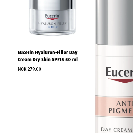
Width
Height
Depth
Weight
Eucerin Hyaluron-Filler Day
Cream Dry Skin SPF15 50 ml
NOK 279.00