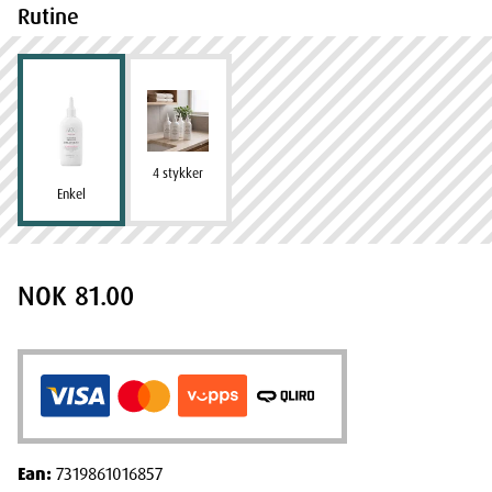
Rutine
4 stykker
Enkel
NOK 81.00
Ean:
7319861016857