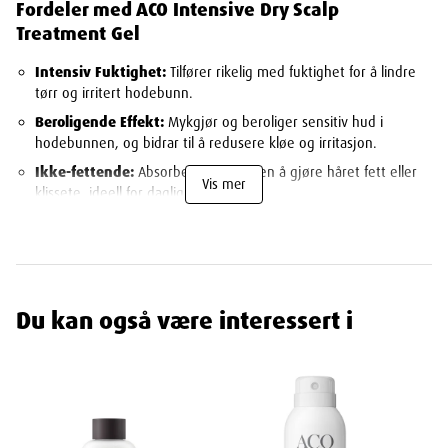
Fordeler med ACO Intensive Dry Scalp
Treatment Gel
Intensiv Fuktighet:
Tilfører rikelig med fuktighet for å lindre
tørr og irritert hodebunn.
Beroligende Effekt:
Mykgjør og beroliger sensitiv hud i
hodebunnen, og bidrar til å redusere kløe og irritasjon.
Ikke-fettende:
Absorberes raskt uten å gjøre håret fett eller
Vis mer
klissete, ideell for daglig bruk.
Styrker Hodebunnen:
Hjelper til å styrke hodebunnen og
motvirke tørre hudflak.
Parfymefri Formulering:
Uten parfyme for å minimere risikoen
for irritasjon, perfekt for sensitiv hodebunn.
Du kan også være interessert i
Hvordan Bruke ACO Intensive Dry Scalp
Treatment Gel for Beste Resultater
Påfør Direkte i Hodebunnen:
Påfør en passende mengde gel
direkte på tørr eller håndkletørket hodebunn.
Massér Inn:
Masser produktet forsiktig inn i hodebunnen for å