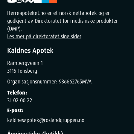
Crosspolymer, Sodium Hydroxide, Tetrasodium Glutamate
Diacetate, Piroctone Olamine.
Herreapoteket.no er et norsk nettapotek og er
godkjent av Direktoratet for medisinske produkter
(DMP).
Les mer på direktoratet sine sider
Dimensjoner
Kaldnes Apotek
Rambergveien 1
Width
5.5
cm
3115 Tønsberg
Organisasjonsnummer:
936662765
MVA
Height
3.5
cm
Telefon:
31 02 00 22
Depth
17.5
cm
E-post:
kaldnesapotek@roslandgruppen.no
Weight
175
g
Åpningstider (butikk)