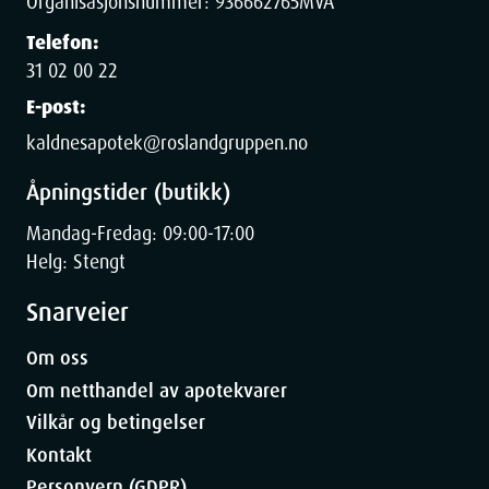
Organisasjonsnummer:
936662765
MVA
Telefon:
31 02 00 22
E-post:
kaldnesapotek@roslandgruppen.no
Åpningstider (butikk)
Mandag-Fredag: 09:00-17:00
Helg: Stengt
Snarveier
Om oss
Om netthandel av apotekvarer
Vilkår og betingelser
Kontakt
Personvern (GDPR)