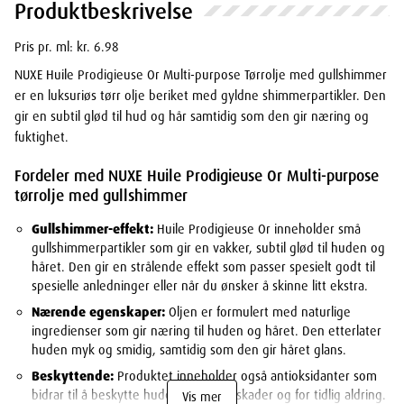
Produktbeskrivelse
Pris pr. ml: kr. 6.98
NUXE Huile Prodigieuse Or Multi-purpose Tørrolje med gullshimmer
er en luksuriøs tørr olje beriket med gyldne shimmerpartikler. Den
gir en subtil glød til hud og hår samtidig som den gir næring og
fuktighet.
Fordeler med NUXE Huile Prodigieuse Or Multi-purpose
tørrolje med gullshimmer
Gullshimmer-effekt:
Huile Prodigieuse Or inneholder små
gullshimmerpartikler som gir en vakker, subtil glød til huden og
håret. Den gir en strålende effekt som passer spesielt godt til
spesielle anledninger eller når du ønsker å skinne litt ekstra.
Nærende egenskaper:
Oljen er formulert med naturlige
ingredienser som gir næring til huden og håret. Den etterlater
huden myk og smidig, samtidig som den gir håret glans.
Beskyttende:
Produktet inneholder også antioksidanter som
bidrar til å beskytte huden mot miljøskader og for tidlig aldring.
Vis mer